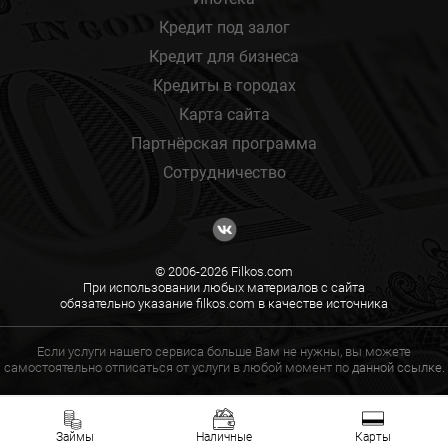
Кредит под залог
Кредит для бизнеса
Кредиты в городах
Карта сайта
Партнёрская программа
Сотрудничество
© 2006-2026 Filkos.com
При использовании любых материалов с сайта
обязательно указание filkos.com в качестве источника
Если услуги нашего сервиса больше Вам не нужны, вы можете
самостоятельно отписаться от услуги в любой момент по
данной ссылке.
Займы
Наличные
Карты