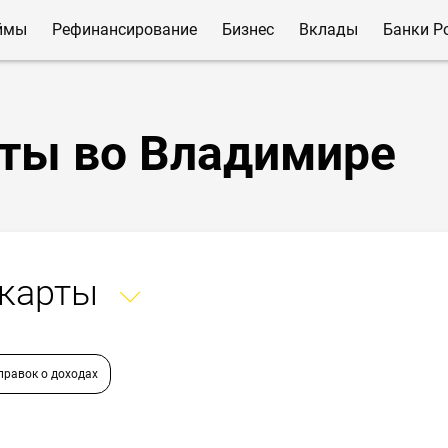
ймы
Рефинансирование
Бизнес
Вклады
Банки Р
ты во Владимире
 карты
правок о доходах