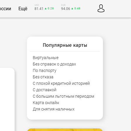
USD
EUR
оссии
Ещё
81.41
▲ 0.28
94.06
▲ 0.48
Популярные карты
Виртуальные
Без справок о доходах
По паспорту
Без отказа
С плохой кредитной историей
С доставкой
С большим льготным периодом
Карта онлайн
Для снятия наличных