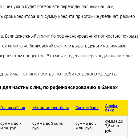
ин, не нужно будет совершать переводы разным банкам;
 срок кредитования, сумму кредита при этом не увеличат, размер
ва. Если денежный лимит по рефинансированию полностью покрыв
ток лимита на банковский счет или выдать деньги наличными.
рерасчетом процентов. Это может сделать перекредитование еще
займа - от ипотеки до потребительского кредита.
для частных лиц по рефинансированию в банках
Альфа-
Газпромбанк
Металлинвестбанк
Совкомбанк
банк
сумма до
сумма до 7
сумма до 3 млн.
сумма до 5
7,5 млн.
млн. руб.
руб.
млн. руб.
руб.