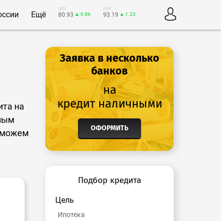
USD
EUR
оссии
Ещё
80.93
▲ 0.86
93.19
▲ 1.23
Заявка в несколько
банков
на
кредит наличными
ита на
тным
ОФОРМИТЬ
поможем
Подбор кредита
Цель
Ипотека