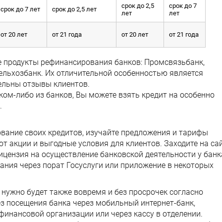
срок до 2,5
срок до 7
срок до 7 лет
срок до 2,5 лет
лет
лет
от 20 лет
от 21 года
от 20 лет
от 21 года
 продукты рефинансирования банков: Промсвязьбанк,
ельхозбанк. Их отличительной особенностью является
ельны отзывы клиентов.
ком-либо из банков, Вы можете взять кредит на особенно
.
ание своих кредитов, изучайте предложения и тарифы
ют акции и выгодные условия для клиентов. Заходите на са
ицензия на осуществление банковской деятельности у банк
ния через порат Госуслуги или приложение в некоторых
нужно будет также вовремя и без просрочек согласно
з посещения банка через мобильный интернет-банк,
финансовой организации или через кассу в отделении.