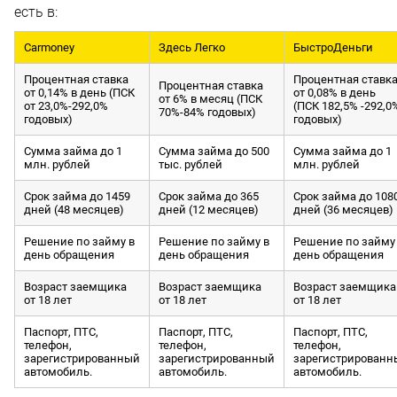
есть в:
Carmoney
Здесь Легко
БыстроДеньги
Процентная ставка
Процентная ставк
Процентная ставка
от 0,14% в день (ПСК
от 0,08% в день
от 6% в месяц (ПСК
от 23,0%-292,0%
(ПСК 182,5% -292,0
70%-84% годовых)
годовых)
годовых)
Сумма займа до 1
Сумма займа до 500
Сумма займа до 1
млн. рублей
тыс. рублей
млн. рублей
Срок займа до 1459
Срок займа до 365
Срок займа до 108
дней (48 месяцев)
дней (12 месяцев)
дней (36 месяцев)
Решение по займу в
Решение по займу в
Решение по займу
день обращения
день обращения
день обращения
Возраст заемщика
Возраст заемщика
Возраст заемщика
от 18 лет
от 18 лет
от 18 лет
Паспорт, ПТС,
Паспорт, ПТС,
Паспорт, ПТС,
телефон,
телефон,
телефон,
зарегистрированный
зарегистрированный
зарегистрированн
автомобиль.
автомобиль.
автомобиль.