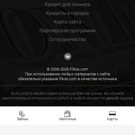
Кредит для бизнеса
Кредиты в городах
Карта сайта
Партнёрская программа
Сотрудничество
© 2006-2026 Filkos.com
При использовании любых материалов с сайта
обязательно указание filkos.com в качестве источника
Если услуги нашего сервиса больше Вам не нужны, вы можете
самостоятельно отписаться от услуги в любой момент по
данной ссылке.
Займы
Наличные
Карты