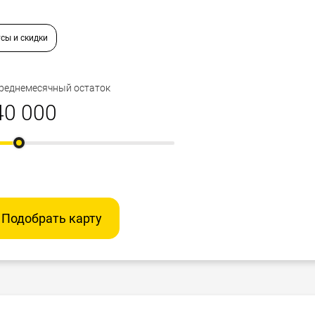
сы и скидки
реднемесячный остаток
Подобрать карту