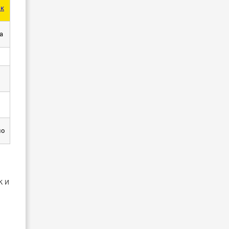
нк
а
но
к и