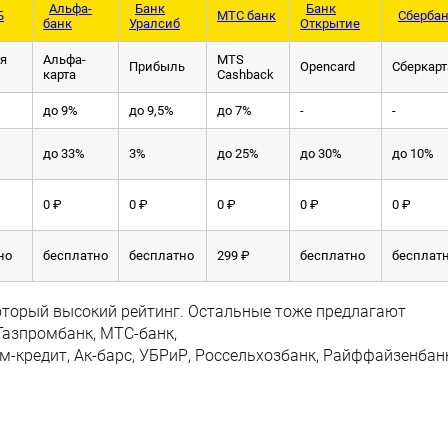
Альфа-
Банк
Банк
Б
МТС банк
Сберба
банк
Уралсиб
Открытие
ля
Альфа-
MTS
Прибыль
Opencard
Сберкарт
карта
Cashback
до 9%
до 9,5%
до 7%
-
-
до 33%
3%
до 25%
до 30%
до 10%
0 ₽
0 ₽
0 ₽
0 ₽
0 ₽
но
бесплатно
бесплатно
299 ₽
бесплатно
бесплат
 который высокий рейтинг. Остальные тоже предлагают
Газпромбанк, МТС-банк,
м-кредит, Ак-барс, УБРиР, Россельхозбанк, Райффайзенбан