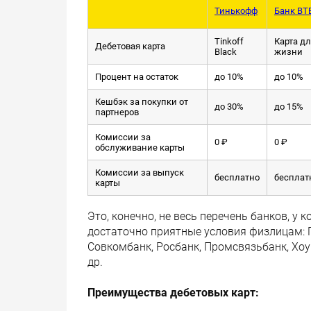
Тинькофф
Банк ВТ
Tinkoff
Карта д
Дебетовая карта
Black
жизни
Процент на остаток
до 10%
до 10%
Кешбэк за покупки от
до 30%
до 15%
партнеров
Комиссии за
0 ₽
0 ₽
обслуживание карты
Комиссии за выпуск
бесплатно
бесплат
карты
Это, конечно, не весь перечень банков, у
достаточно приятные условия физлицам: 
Совкомбанк, Росбанк, Промсвязьбанк, Хоу
др.
Преимущества дебетовых карт: