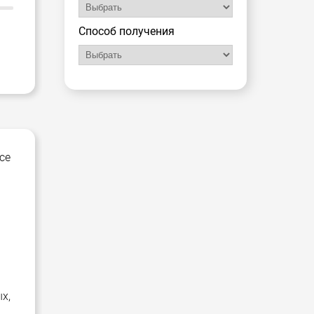
Способ получения
се
х,