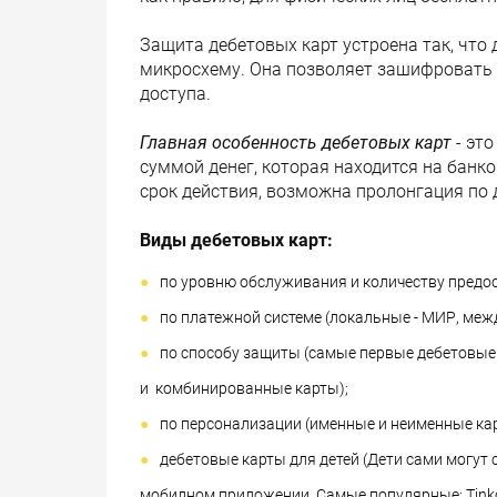
Защита дебетовых карт устроена так, что
микросхему. Она позволяет зашифровать
доступа.
Главная особенность дебетовых карт
- эт
суммой денег, которая находится на банко
срок действия, возможна пролонгация по 
Виды дебетовых карт:
по уровню обслуживания и количеству предос
по платежной системе (локальные - МИР, межд
по способу защиты (самые первые дебетовые 
и комбинированные карты);
по персонализации (именные и неименные ка
дебетовые карты для детей (Дети сами могут 
мобилном приложении. Самые популярные: Tinko