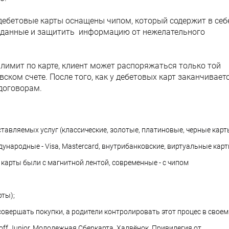
 дебетовые карты оснащены чипом, который содержит в себ
 данные и защитить информацию от нежелательного
о лимит по карте, клиент может распоряжаться только той
вском счете. После того, как у дебетовых карт заканчивает
договорам.
тавляемых услуг (классические, золотые, платиновые, черные карт
ународные - Visa, Mastercard, внутрибанковские, виртуальные карт
карты были с магнитной лентой, современные - с чипом
рты);
совершать покупки, а родители контролировать этот процес в своем
ff Junior, Молодежная Сберкарта, Халвёнок, Привилегия от