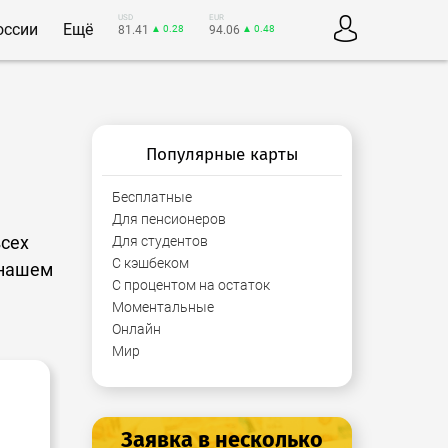
USD
EUR
оссии
Ещё
81.41
▲ 0.28
94.06
▲ 0.48
Популярные карты
Бесплатные
Для пенсионеров
всех
Для студентов
С кэшбеком
 нашем
С процентом на остаток
Моментальные
Онлайн
Мир
Заявка в несколько