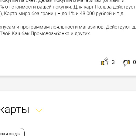
окупки на счет. Делая покупки в магазинах (онлайн и
0% от стоимости вашей покупки. Для карт Польза действует
), Карта мира без границ – до 1% и 48 000 рублей и т.д.
бонусам и программам лояльности магазинов. Действуют д
а, Твой Кэшбэк Промсвязьбанка и других.
3
0
 карты
сы и скидки