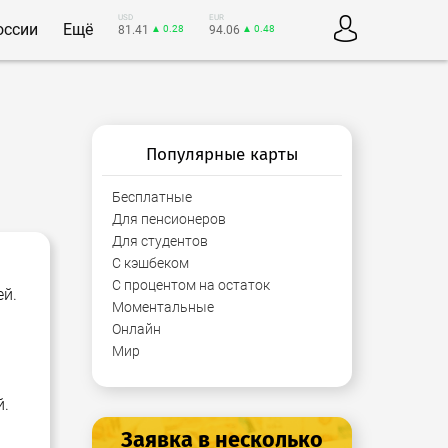
USD
EUR
оссии
Ещё
81.41
▲ 0.28
94.06
▲ 0.48
Популярные карты
Бесплатные
Для пенсионеров
Для студентов
С кэшбеком
С процентом на остаток
ей.
Моментальные
Онлайн
Мир
й.
Заявка в несколько