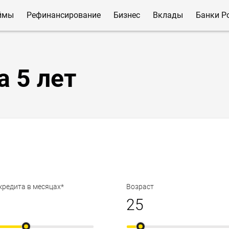
ймы
Рефинансирование
Бизнес
Вклады
Банки Р
а 5 лет
кредита в месяцах*
Возраст