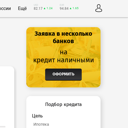
USD
EUR
оссии
Ещё
82.17
▲ 1.24
94.84
▲ 1.65
Заявка в несколько
банков
на
кредит наличными
ОФОРМИТЬ
Подбор кредита
Цель
Ипотека