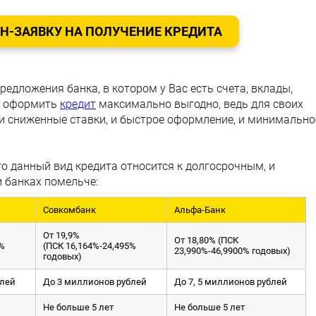
-ЗАЯВКУ НА ПОЛУЧЕНИЕ КРЕДИТА
едложения банка, в котором у Вас есть счета, вклады,
е оформить
кредит
максимально выгодно, ведь для своих
и сниженные ставки, и быстрое оформление, и минимально
 то данный вид кредита относится к долгосрочным, и
и банках помельче:
Совкомбанк
Альфа-Банк
От 19,9%
От 18,80% (ПСК
0%
(ПСК 16,164%-24,495%
23,990%-46,9900% годовых)
годовых)
блей
До 3 миллионов рублей
До 7, 5 миллионов рублей
Не больше 5 лет
Не больше 5 лет