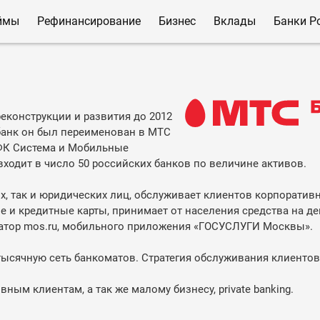
ймы
Рефинансирование
Бизнес
Вклады
Банки Р
конструкции и развития до 2012
банк он был переименован в МТС
 АФК Система и Мобильные
ходит в число 50 российских банков по величине активов.
х, так и юридических лиц, обслуживает клиентов корпоратив
е и кредитные карты, принимает от населения средства на д
ратор mos.ru, мобильного приложения «ГОСУСЛУГИ Москвы».
тысячную сеть банкоматов. Стратегия обслуживания клиентов
ным клиентам, а так же малому бизнесу, private banking.