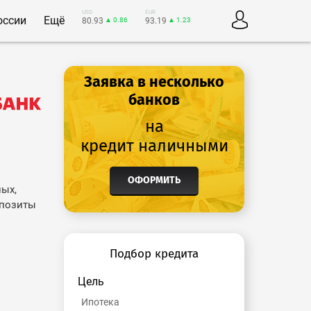
USD
EUR
оссии
Ещё
80.93
▲ 0.86
93.19
▲ 1.23
Заявка в несколько
банков
на
кредит наличными
ОФОРМИТЬ
ных,
епозиты
Подбор кредита
Цель
Ипотека