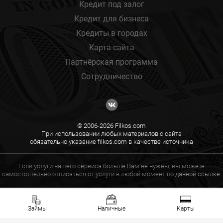
Кредит под залог
Кредит для бизнеса
Кредиты в городах
Карта сайта
Партнёрская программа
Сотрудничество
© 2006-2026 Filkos.com
При использовании любых материалов с сайта
обязательно указание filkos.com в качестве источника
Если услуги нашего сервиса больше Вам не нужны, вы можете
самостоятельно отписаться от услуги в любой момент по
данной ссылке.
Займы
Наличные
Карты