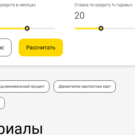
кредита в месяцах
Ставка по кредиту % годовых
ос
Рассчитать
под минимальный процент
Держателям зарплатных карт
риалы