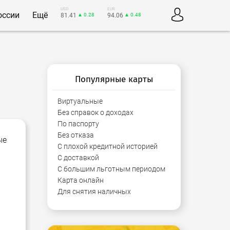
USD
EUR
оссии
Ещё
81.41
▲ 0.28
94.06
▲ 0.48
Популярные карты
Виртуальные
Без справок о доходах
По паспорту
Без отказа
ые
С плохой кредитной историей
С доставкой
С большим льготным периодом
Карта онлайн
Для снятия наличных