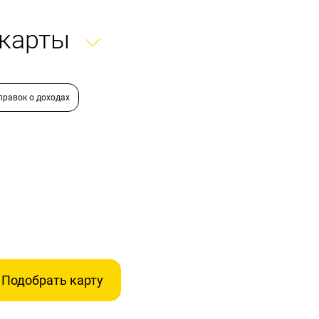
 карты
правок о доходах
Подобрать карту