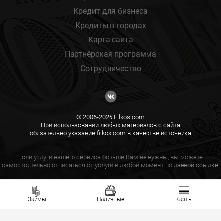
Кредит для бизнеса
Кредиты в городах
Карта сайта
Партнёрская программа
Сотрудничество
© 2006-2026 Filkos.com
При использовании любых материалов с сайта
обязательно указание filkos.com в качестве источника
Если услуги нашего сервиса больше Вам не нужны, вы можете
самостоятельно отписаться от услуги в любой момент по
данной ссылке.
Займы
Наличные
Карты