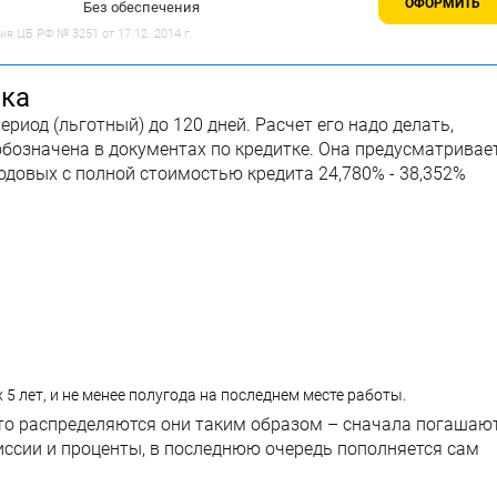
ОФОРМИТЬ
Без обеспечения
 ЦБ РФ № 3251 от 17.12. 2014 г.
нка
риод (льготный) до 120 дней. Расчет его надо делать,
 обозначена в документах по кредитке. Она предусматривае
годовых с полной стоимостью кредита 24,780% - 38,352%
 5 лет, и не менее полугода на последнем месте работы.
 то распределяются они таким образом – сначала погашаю
иссии и проценты, в последнюю очередь пополняется сам