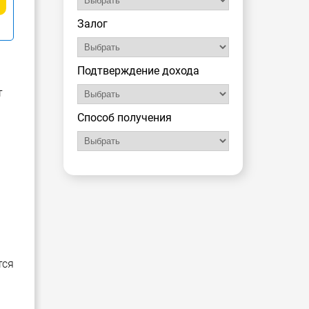
Залог
Подтверждение дохода
т
Способ получения
тся