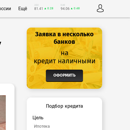
USD
EUR
оссии
Ещё
81.41
▲ 0.28
94.06
▲ 0.48
Заявка в несколько
у
банков
на
кредит наличными
ОФОРМИТЬ
Подбор кредита
Цель
Ипотека