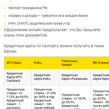
паспорт гражданина РФ;
справку о доходах – требуется не в каждом банке;
ИНН, СНИЛС, водительские права и пр.
Оформление онлайн предполагает, что Вы пришлёте
сканы этих документов.
Кредитные карты по паспорту можно получить в таких
банках:
Ренессанс
МТС-Банк
Kviku
ФК Откры
Кредит
Кредитная
Кредитная
Кредитная
Кредитная
Карта МТС
карта Kviku
карта «Разумная»
карта Open
Cashback
Процентная
Процентная
Процентн
ставка - от
ставка - от 29%
Процентная
ставка - от
11,9% до 69,9%;
до 365% в год;
ставка - от 34,9%
до 39,9%;
Кредитный
Кредитный
до 69,9%;
Лимит - 50
лимит - 1
лимит - 100
Кредитный
тысяч руб
миллион
тысяч рублей;