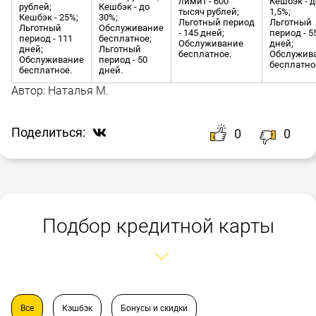
лимит - 600
Кешбэк - д
рублей;
Кешбэк - до
тысяч рублей;
1,5%;
Кешбэк - 25%;
30%;
Льготный период
Льготный
Льготный
Обслуживание
- 145 дней;
период - 5
период - 111
бесплатное;
Обслуживание
дней;
дней;
Льготный
бесплатное.
Обслужив
Обслуживание
период - 50
бесплатно
бесплатное.
дней.
Автор:
Наталья М.
Поделиться:
0
0
Подбор кредитной карты
Все
Кэшбэк
Бонусы и скидки