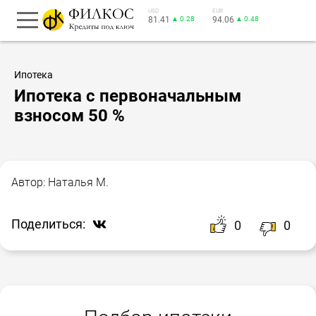
USD
EUR
81.41
▲ 0.28
94.06
▲ 0.48
Ипотека
Ипотека с первоначальным
взносом 50 %
Автор:
Наталья М.
Поделиться:
0
0