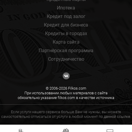
Ипотека
Кредит под залог
Кредит для бизнеса
Кредиты в городах
Карта сайта
Партнёрская программа
Сотрудничество
© 2006-2026 Filkos.com
При использовании любых материалов с сайта
обязательно указание filkos.com в качестве источника
Если услуги нашего сервиса больше Вам не нужны, вы можете
самостоятельно отписаться от услуги в любой момент по
данной ссылке.