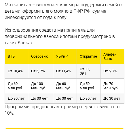
Маткапитал – выступает как мера поддержки семей с
детьми, оформить его можно в ПФР РФ, сумма
индексируется от года к году.
Использование средств маткапитала для
первоначального взноса ипотеки предусмотрено в
таких банках:
Альфа-
ВТБ
Сбербанк
УБРиР
Открытие
Банк
От 11,
От 10,4%
От 5, 7%
От 11,4%
От 5, 7%
09%
До 60
До 100
До 60
До 50
До 70
млн руб
млн руб
млн руб
млн руб
млн руб
До 30 лет
До 30 лет
До 30 лет
До 30 лет
До 30 лет
Программы предполагают размер первого взноса от
10%.