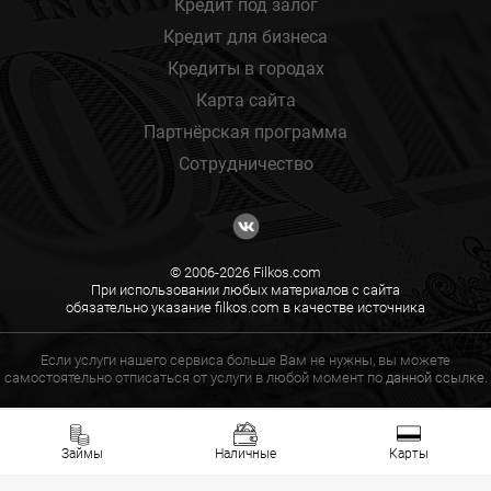
Кредит под залог
Кредит для бизнеса
Кредиты в городах
Карта сайта
Партнёрская программа
Сотрудничество
© 2006-2026 Filkos.com
При использовании любых материалов с сайта
обязательно указание filkos.com в качестве источника
Если услуги нашего сервиса больше Вам не нужны, вы можете
самостоятельно отписаться от услуги в любой момент по
данной ссылке.
Займы
Наличные
Карты