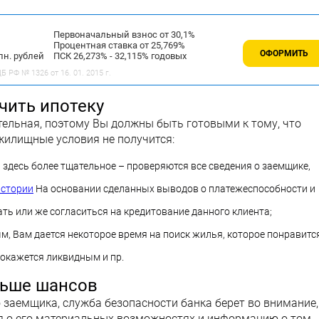
Первоначальный взнос от 30,1%
Процентная ставка от 25,769%
ОФОРМИТЬ
лн. рублей
ПСК 26,273% - 32,115% годовых
 РФ № 1326 от 16. 01. 2015 г.
чить ипотеку
тельная, поэтому Вы должны быть готовыми к тому, что
илищные условия не получится:
здесь более тщательное – проверяются все сведения о заемщике,
истории
На основании сделанных выводов о платежеспособности и
ть или же согласиться на кредитование данного клиента;
м, Вам дается некоторое время на поиск жилья, которое понравитс
 окажется ликвидным и пр.
льше шансов
заемщика, служба безопасности банка берет во внимание,
ия о его материальных возможностях и информацию о том,