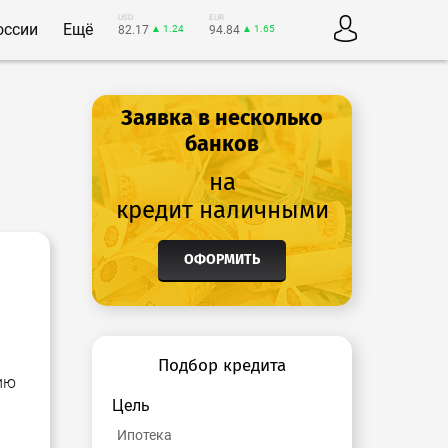
USD
EUR
оссии
Ещё
82.17
▲ 1.24
94.84
▲ 1.65
Заявка в несколько
банков
на
кредит наличными
ОФОРМИТЬ
Подбор кредита
ию
Цель
Ипотека