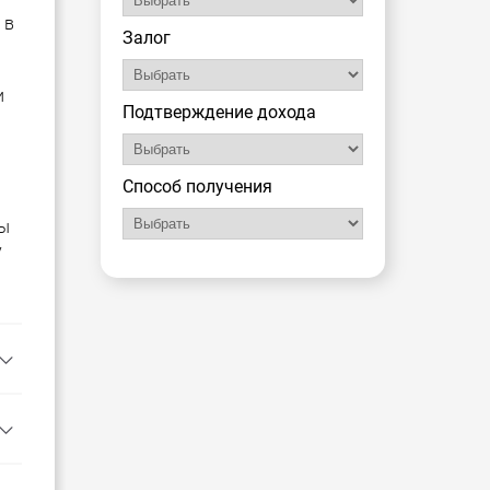
 в
Залог
и
Подтверждение дохода
Способ получения
ны
у