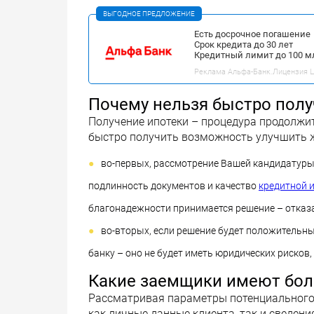
ВЫГОДНОЕ ПРЕДЛОЖЕНИЕ
Есть досрочное погашение
Срок кредита до 30 лет
Кредитный лимит до 100 м
Реклама Альфа-Банк.Лицензия ЦБ
Почему нельзя быстро полу
Получение ипотеки – процедура продолжи
быстро получить возможность улучшить ж
во-первых, рассмотрение Вашей кандидатуры 
подлинность документов и качество
кредитной 
благонадежности принимается решение – отказа
во-вторых, если решение будет положительны
банку – оно не будет иметь юридических рисков,
Какие заемщики имеют бо
Рассматривая параметры потенциального 
как личные данные клиента, так и сведен