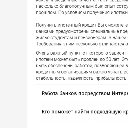
насколько благополучным был опыт сотру
прошлом. По условиям получения ипотеки
Получить ипотечный кредит Вы сможете, е
банками предусмотрены специальные пред
жилье студентам и пенсионерам. В нашей 
Требования к ним несколько отличаются 
Очень важный пункт, от которого зависит 
ипотеки может быть продлен до 50 лет. Эт
быть обеспечены работой, позволяющей в
кредитным организациям важно узнать все
стабильность, надежность, прибыльность и
Работа банков посредством Интер
Сегодня сложно найти банк, который бы 
Кто поможет найти подходящую к
вошли в нашу жизнь, и значительно упр
делать платежи, находясь дома или в оф
Однако поиск и подбор кредитного предл
«личный кабинет», что позволяет заним