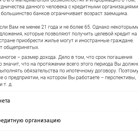
дничества данного человека с кредитными организациями
 большинство банков ограничивает возраст заемщика.
сли Вам не менее 21 года и не более 65. Однако некоторым
ложения, которые позволяют получить целевой кредит на
стране приобрести жилье могут и иностранные граждане.
от общепринятых.
многое – размер дохода. Дело в том, что срок погашения
о значит, что на протяжении всего этого периода Вы долж
ыполнять обязательства по ипотечному договору. Поэтом
 о предприятии, на котором Вы работаете – перспективы,
 т. д.
нета
не имел собственного сайта. Онлайн услуги плотно
редитную организацию
ощают ее. Вы можете управлять своими вкладами,
исе. В некоторых банках клиент может использовать
ожения могут отнять у Вас много времени, поскольку Вы
ать активную позицию в отношениях банк – клиент