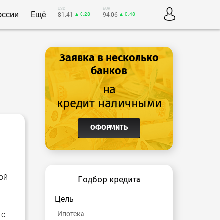
USD
EUR
оссии
Ещё
81.41
▲ 0.28
94.06
▲ 0.48
Заявка в несколько
банков
на
кредит наличными
ОФОРМИТЬ
ой
Подбор кредита
Цель
 с
Ипотека