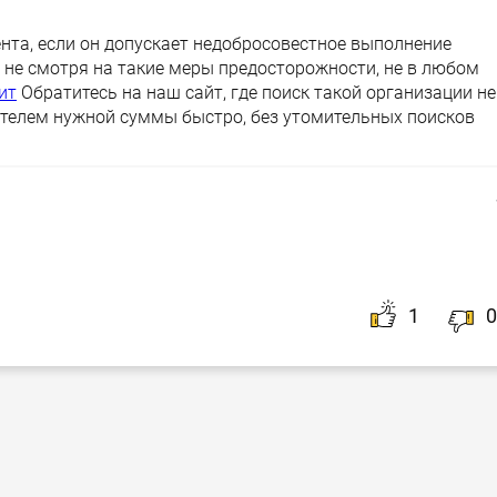
нта, если он допускает недобросовестное выполнение
, не смотря на такие меры предосторожности, не в любом
ит
Обратитесь на наш сайт, где поиск такой организации не
дателем нужной суммы быстро, без утомительных поисков
н заявки на кредит, при минимуме усилий, достигнет
ситуации Вам нужно посетить отдельно каждый из
вки, то в нашем случае, всего один раз заполните
анкету
1
0
шое количество банков, подобранных автоматической
в.