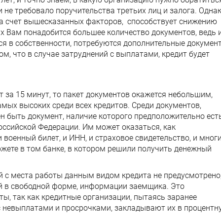
не требовало поручительства третьих лиц и залога. Одна
 за счет вышесказанных факторов, способствует снижению
аях Вам понадобится большее количество документов, ведь 
ся в собственности, потребуются дополнительные докумен
том, что в случае затруднений с выплатами, кредит будет
т за 15 минут, то пакет документов окажется небольшим,
амых высоких среди всех кредитов. Среди документов,
н быть документ, наличие которого предположительно есть
ссийской Федерации. Им может оказаться, как
и военный билет, и ИНН, и страховое свидетельство, и мног
можете в том банке, в котором решили получить денежный
й с места работы данным видом кредита не предусмотрено
й в свободной форме, информации заемщика. Это
ты, так как кредитные организации, пытаясь заранее
 невыплатами и просрочками, закладывают их в процентн