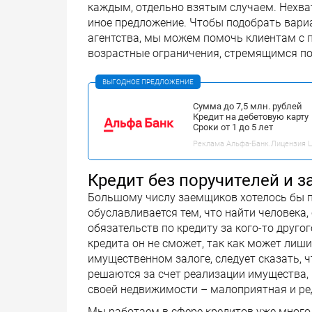
каждым, отдельно взятым случаем. Нехва
иное предложение. Чтобы подобрать вари
агентства, мы можем помочь клиентам с 
возрастные ограничения, стремящимся пол
ВЫГОДНОЕ ПРЕДЛОЖЕНИЕ
Сумма до 7,5 млн. рублей
Кредит на дебетовую карту
Сроки от 1 до 5 лет
Реклама Альфа-Банк.Лицензия ЦБ
Кредит без поручителей и з
Большому числу заемщиков хотелось бы по
обуславливается тем, что найти человека,
обязательств по кредиту за кого-то друго
кредита он не сможет, так как может лиш
имущественном залоге, следует сказать, 
решаются за счет реализации имущества, 
своей недвижимости – малоприятная и ред
Мы работаем в сфере кредитов уже много 