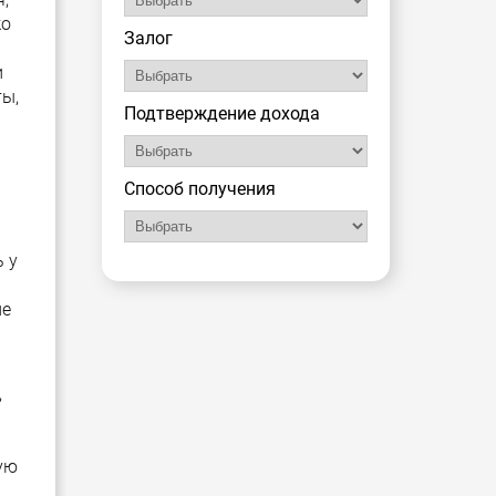
ко
Залог
и
ты,
Подтверждение дохода
Способ получения
 у
ие
,
ую