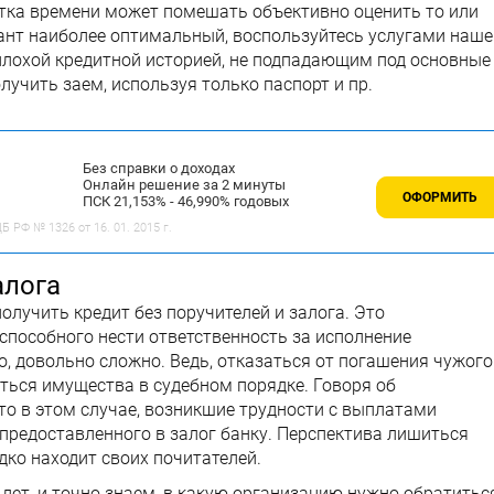
тка времени может помешать объективно оценить то или
ант наиболее оптимальный, воспользуйтесь услугами наше
плохой кредитной историей, не подпадающим под основные
учить заем, используя только паспорт и пр.
Без справки о доходах
Онлайн решение за 2 минуты
ОФОРМИТЬ
ПСК 21,153% - 46,990% годовых
 РФ № 1326 от 16. 01. 2015 г.
алога
лучить кредит без поручителей и залога. Это
 способного нести ответственность за исполнение
го, довольно сложно. Ведь, отказаться от погашения чужого
иться имущества в судебном порядке. Говоря об
что в этом случае, возникшие трудности с выплатами
предоставленного в залог банку. Перспектива лишиться
ко находит своих почитателей.
лет, и точно знаем, в какую организацию нужно обратиться