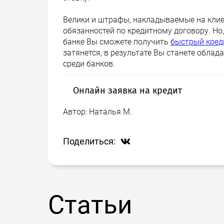
Велики и штрафы, накладываемые на клие
обязанностей по кредитному договору. Но
банке Вы сможете получить
быстрый кред
затянется, в результате Вы станете обла
среди банков.
Онлайн заявка на кредит
Автор:
Наталья М.
С помощью нашего сайта, отправка онлай
максимума результата. Если в обычной 
банковских сайтов, заполнить на них зая
Поделиться:
на кредит, она будет отправлена в боль
системой с учетом различных параметро
Статьи