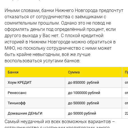
Иными словами, банки Нижнего Новгорода предпочтут
отказаться от сотрудничества с заёмщиками с
сомнительным прошлым. Однако это не повод не
оформлять деньги под определённый процент, если
другого выхода у Вас нет. С плохой кредитной
историей в Нижнем Новгороде можно обратиться в
МФО, но поскольку сотрудничество с ними может
быть крайне невыгодным, всё же лучше
воспользоваться услугами банков:
Банки
Сумма
П
Хоум КРЕДИТ
до 850000 рублей
о
Ренессанс
до 1000000 рублей
о
Тинькофф
до 500000 рублей
о
Домашние ДЕНЬГИ
до 50000 рублей
2
Самый неудачный из всех возможных вариантов –
сотрудничество с частными кредиторами, много