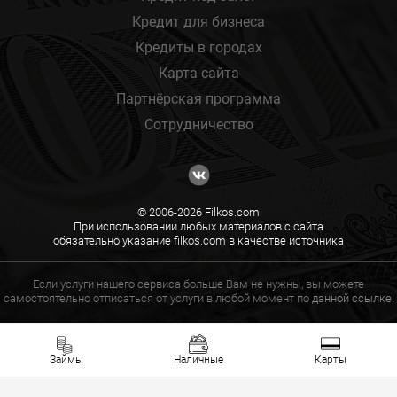
Кредит для бизнеса
Кредиты в городах
Карта сайта
Партнёрская программа
Сотрудничество
© 2006-2026 Filkos.com
При использовании любых материалов с сайта
обязательно указание filkos.com в качестве источника
Если услуги нашего сервиса больше Вам не нужны, вы можете
самостоятельно отписаться от услуги в любой момент по
данной ссылке.
Займы
Наличные
Карты