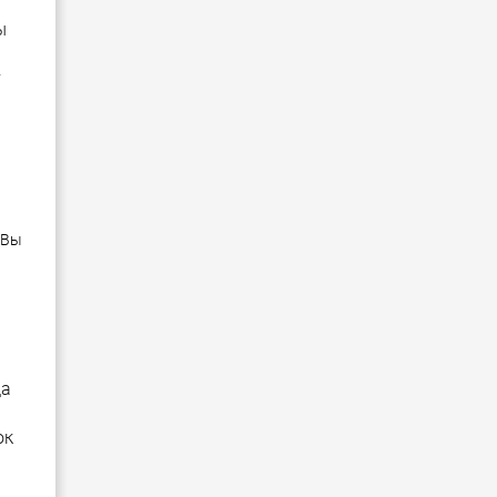
ы
т
 Вы
да
ок