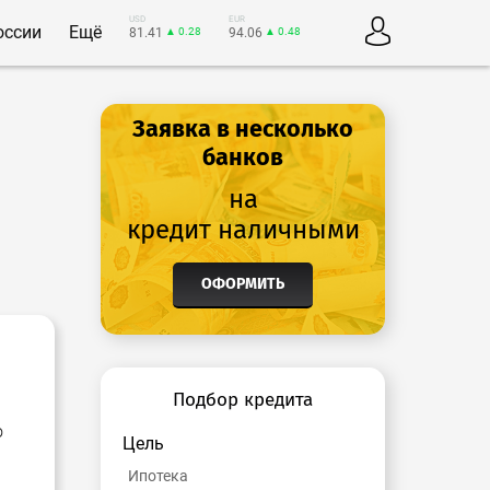
USD
EUR
оссии
Ещё
81.41
▲ 0.28
94.06
▲ 0.48
Заявка в несколько
банков
на
кредит наличными
ОФОРМИТЬ
Подбор кредита
о
Цель
Ипотека