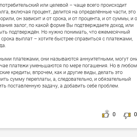
 потребительский или целевой – чаще всего происходит
га, включая процент, делится на определённые части, это
или, он зависит и от срока, и от процента, и от суммы, и 
вания залог, по какой форме Вы подтверждаете доход, или
ыть подтверждён. Но нужно понимать, что ежемесячный
 срока выплат – хотите быстрее справиться с платежами,
да.
ными платежами, они называются аннуитетными, могут он
чае платежи уменьшаются по мере погашения. Но в любом
кие кредиты, впрочем, как и другие виды, делать это
чить сумму переплаты, а, следовательно, и обязательный
шить поставленную задачу, а добавить себе проблем.
0
0