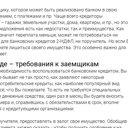
ику, которое может быть реализовано банком в свою
ением, с платежами и пр. Чаще всего кредиторы
 гаражи, земельные участки, дома, квартиры, и пр., но это
едложения есть как недостатки, так и преимущества. Как
а значит переплата меньше, может не потребоваться ни
 для банковских кредитов 2-НДФЛ, ни поручитель. Но если 
ожете лишиться своего имущества. Это особенно важно для
еет.
де – требования к заемщикам
необходимость воспользоваться банковским кредитом, Вы
 бывает не так просто, как заявляют некоторые
отребительские кредиты, как наиболее популярный вид
ё, что Вы пожелаете. То есть не требуется специальных
и денежные средства, один раз в месяц Вы будете вносить
ера и, справившись с обязательствами в срок, вполне
я с кредитующими организациями.
учителя, предоставлять в залог свое имущество. Обобщив
лиента, можно сказать - чтобы получить одобрение и на