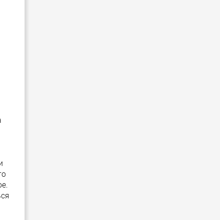
;
а
и
то
е.
ься