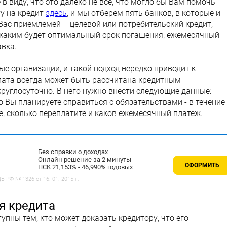
 виду, что это далеко не всё, что могло бы Вам помочь
у на кредит
здесь
, и мы отберем пять банков, в которые и
Вас приемлемей – целевой или потребительский кредит,
, каким будет оптимальный срок погашения, ежемесячный
авка.
е организации, и такой подход нередко приводит к
лата всегда может быть рассчитана кредитным
круглосуточно. В него нужно внести следующие данные:
о Вы планируете справиться с обязательствами - в течение
ете, сколько переплатите и каков ежемесячный платеж.
Без справки о доходах
Онлайн решение за 2 минуты
ОФОРМИТЬ
ПСК 21,153% - 46,990% годовых
 РФ № 1326 от 16. 01. 2015 г.
я кредита
упны тем, кто может доказать кредитору, что его