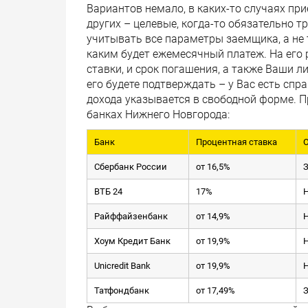
Вариантов немало, в каких-то случаях пр
других – целевые, когда-то обязательно т
учитывать все параметры заемщика, а не 
каким будет ежемесячный платеж. На его 
ставки, и срок погашения, а также Ваши л
его будете подтверждать – у Вас есть спр
дохода указывается в свободной форме. П
банках Нижнего Новгорода:
Банк
Процентная ставка
Сбербанк России
от 16,5%
ВТБ 24
17%
Райффайзенбанк
от 14,9%
Хоум Кредит Банк
от 19,9%
Unicredit Bank
от 19,9%
Татфондбанк
от 17,49%