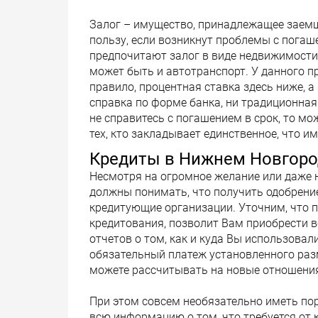
Залог – имущество, принадлежащее заемщ
пользу, если возникнут проблемы с погаш
предпочитают залог в виде недвижимости –
может быть и автотранспорт. У данного пр
правило, процентная ставка здесь ниже, 
справка по форме банка, ни традиционная
не справитесь с погашением в срок, то м
тех, кто закладывает единственное, что им
Кредиты в Нижнем Новгоро
Несмотря на огромное желание или даже 
должны понимать, что получить одобрение
кредитующие организации. Уточним, что п
кредитования, позволит Вам приобрести вс
отчетов о том, как и куда Вы использовал
обязательный платеж установленного разм
можете рассчитывать на новые отношени
При этом совсем необязательно иметь пор
всю информацию о том, что требуется от к