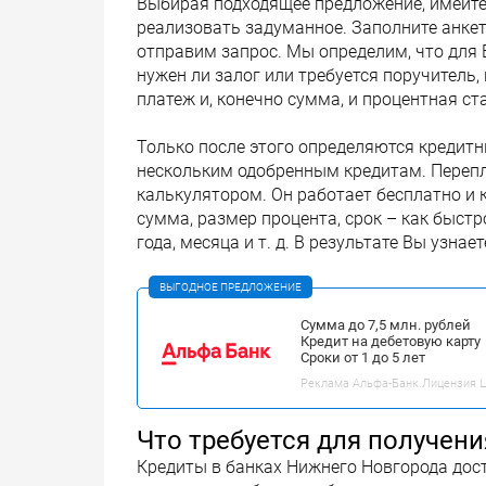
Выбирая подходящее предложение, имейте в
реализовать задуманное. Заполните анкет
отправим запрос. Мы определим, что для 
нужен ли залог или требуется поручитель
платеж и, конечно сумма, и процентная ст
Только после этого определяются кредитны
нескольким одобренным кредитам. Переп
калькулятором. Он работает бесплатно и 
сумма, размер процента, срок – как быстр
года, месяца и т. д. В результате Вы узна
ВЫГОДНОЕ ПРЕДЛОЖЕНИЕ
Сумма до 7,5 млн. рублей
Кредит на дебетовую карту
Сроки от 1 до 5 лет
Реклама Альфа-Банк.Лицензия ЦБ
Что требуется для получени
Кредиты в банках Нижнего Новгорода дост