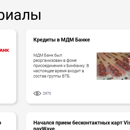
риалы
Кредиты в МДМ Банке
МДМ Банк был
реорганизован в фоме
присоединения к Бинбанку. В
настоящее время входит в
состав группы ВТБ.
2970
о
Начался прием бесконтактных карт Vi
payWave