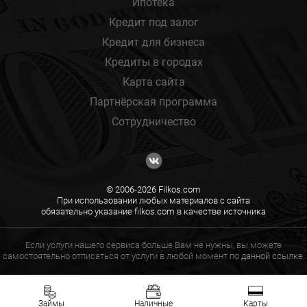
Ипотека
Кредит под залог
Кредит для бизнеса
Кредиты в городах
Карта сайта
Партнёрская программа
Сотрудничество
© 2006-2026 Filkos.com
При использовании любых материалов с сайта
обязательно указание filkos.com в качестве источника
Если услуги нашего сервиса больше Вам не нужны, вы можете
самостоятельно отписаться от услуги в любой момент по
данной ссылке.
Займы
Наличные
Карты