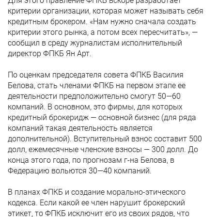
Для этого правление ФПКБ вскоре разработает
критерии организации, которая может называть себя
кредитным брокером. «Нам нужно сначала создать
критерии этого рынка, а потом всех пересчитать», —
сообщил в среду журналистам исполнительный
директор ФПКБ Ян Арт.
По оценкам председателя совета ФПКБ Василия
Белова, стать членами ФПКБ на первом этапе ее
деятельности предположительно смогут 50—60
компаний. В основном, это фирмы, для которых
кредитный брокеридж — основной бизнес (для ряда
компаний такая деятельность является
дополнительной). Вступительный взнос составит 500
долл, ежемесячные членские взносы — 300 долл. До
конца этого года, по прогнозам г-на Белова, в
Федерацию вольются 30—40 компаний.
В планах ФПКБ и создание морально-этического
кодекса. Если какой ее член нарушит брокерский
этикет, то ФПКБ исключит его из своих рядов, что