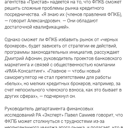
агентства «Пристав» надеется на то, что ФПКБ сможет
решить сложные проблемы рынка кредитного
посредничества. «Я знаю их (членов правления ФПКБ),
— говорит Александрович. — Они обладают
достаточной квалификацией».
Однако сможет ли ФПКБ избавить рынок от «черных
брокеров», будет зависеть от стратегии ее действий,
программы законодательных инициатив, рассуждает
Дмитрий Афонин, руководитель проектов банковского
маркетинга и связей с общественностью компании
«ИМА-Консалтинг». «Главное — чтобы новый
саморегулятор не стал препятствием для работы
«белых», но мелких кредитных брокеров, например, за
счет непосильного членского взноса, как это бывает в
других сферах», — подчеркнул он.
Руководитель департамента финансовых
исследований РА «Эксперт» Павел Самиев говорит, что
ФКПБ может столкнуться с трудностями из-за
неоднозначного имиджа этого рынка, и полагает, что в