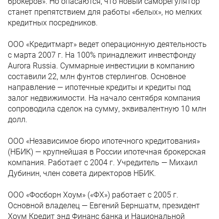
брокеров». Но опасаются, что новый саморегулятор
станет препятствием для работы «белых», но мелких
кредитных посредников.
ООО «Кредитмарт» ведет операционную деятельность
с марта 2007 г. На 100% принадлежит инвестфонду
Aurora Russia. Суммарные инвестиции в компанию
составили 22, млн фунтов стерлингов. Основное
направление — ипотечные кредиты и кредиты под
залог недвижимости. На начало сентября компания
сопроводила сделок на сумму, эквивалентную 10 млн
долл.
ООО «Независимое бюро ипотечного кредитования»
(НБИК) — крупнейшая в России ипотечная брокерская
компания. Работает с 2004 г. Учредитель — Михаил
Дубинин, член совета директоров НБИК.
ООО «Фосборн Хоум» («ФХ») работает с 2005 г.
Основной владелец — Евгений Берншатм, президент
Хоум Кредит энд Финанс банка и Национальной