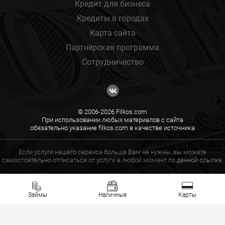
Кредит для бизнеса
Кредиты в городах
Карта сайта
Партнёрская программа
Сотрудничество
© 2006-2026 Filkos.com
При использовании любых материалов с сайта
обязательно указание filkos.com в качестве источника
Если услуги нашего сервиса больше Вам не нужны, вы можете
самостоятельно отписаться от услуги в любой момент по
данной ссылке.
Займы
Наличные
Карты