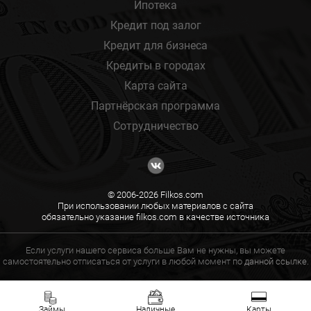
Ипотека
Кредит под залог
Кредит для бизнеса
Кредиты в городах
Карта сайта
Партнёрская программа
Сотрудничество
© 2006-2026 Filkos.com
При использовании любых материалов с сайта
обязательно указание filkos.com в качестве источника
Если услуги нашего сервиса больше Вам не нужны, вы можете
самостоятельно отписаться от услуги в любой момент по
данной ссылке.
Займы
Наличные
Карты