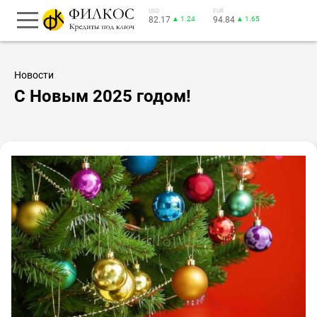
USD
EUR
82.17
▲ 1.24
94.84
▲ 1.65
Новости
С Новым 2025 годом!