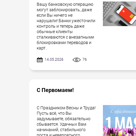
Вашу банковскую операцию
могут заблокировать, даже
если Вы ничего не
нарушали! Банки ужесточили
контроль и теперь даже
обычные клиенты
сталкиваются с внезапными
блокировками переводов и
карт.
14.05.2026
76
С Первомаем!
С Праздником Весны и Труда!
Пусть всё, что Вы
задумываете, обязательно
сбывается. Удачных Вам
начинаний, стабильного
роста и невероятного