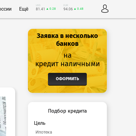
USD
EUR
оссии
Ещё
81.41
▲ 0.28
94.06
▲ 0.48
Заявка в несколько
банков
на
кредит наличными
ОФОРМИТЬ
Подбор кредита
Цель
Ипотека