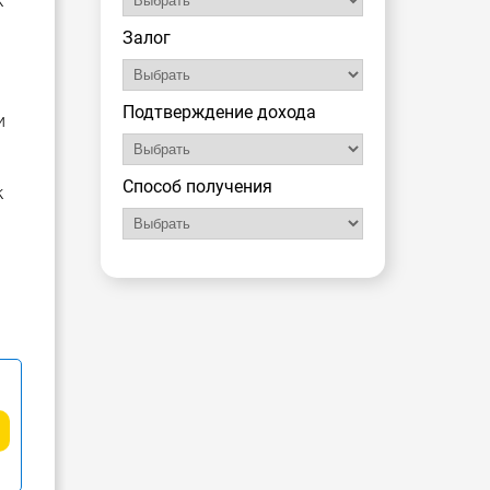
к
Залог
Подтверждение дохода
и
Способ получения
к