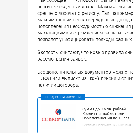
Как сообщает РИА Новости, банки начали
неподтвержденный доход. Максимальный 
среднего дохода по региону. Так, например
максимальный неподтверждённый доход со
нововведения необходимостью снижения р
махинациями и стремлением защитить заё
позволят унифицировать подходы разных 
Эксперты считают, что новые правила сни
рассмотрения заявок.
Без дополнительных документов можно по
НДФЛ или выписке из ПФР), пенсии и соц
наличии договора.
ВЫГОДНОЕ ПРЕДЛОЖЕНИЕ
Сумма до 3 млн. рублей
Кредит на любые цели
Срок погашения до 15 лет
Реклама Совкомбанк.Лицензия ЦБ