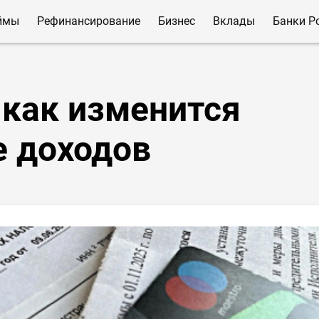
ймы
Рефинансирование
Бизнес
Вклады
Банки Р
 как изменится
 доходов