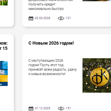
получить кредит
максимально быстро.
02.03.2026
121
ков:
С Новым 2026 годом!
т 15
С наступающим 2026
годом! Пусть этот год
принесёт всем радость, удачу
и новые возможности!
31.12.2025
151