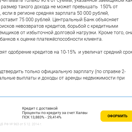
 учитывать только 90% от суммы, указанной заёмщиком ка
размер такого дохода не может превышать 150% от
, если в регионе средняя зарплата 50 000 рублей,
ставит 75 000 рублей. Центральный Банк объясняет
исков невозвратов кредитов, борьбой с кредитными
мщиков от избыточной долговой нагрузки. Кроме того, он
банков к оценке платежёспособности клиента.
зят одобрение кредитов на 10-15% и увеличат средний сро
дтвердить только официальную зарплату (по справке 2-
иальные выплаты и доходы от аренды недвижимости при
Кредит с доставкой
Проценты по кредиту за счет Халвы
ОФОРМИТЬ
ПСК 13,883% - 29,414%
 РФ № 963 от 5 12. 2014 г.