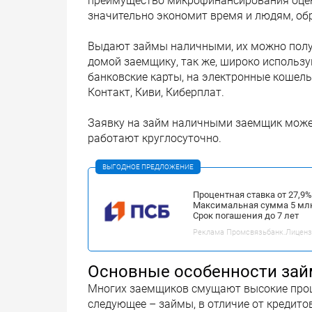
преимущество микрофинансирования оцени
значительно экономит время и людям, о
Выдают займы наличными, их можно получ
домой заемщику, так же, широко использ
банковские карты, на электронные кошельк
Контакт, Киви, Киберплат.
Заявку на займ наличными заемщик может
работают круглосуточно.
ВЫГОДНОЕ ПРЕДЛОЖЕНИЕ
Процентная ставка от 27,9
Максимальная сумма 5 мл
Срок погашения до 7 лет
Реклама Промсвязьбанк.Лицензия
Основные особенности за
Многих заемщиков смущают высокие проц
следующее – займы, в отличие от кредитов