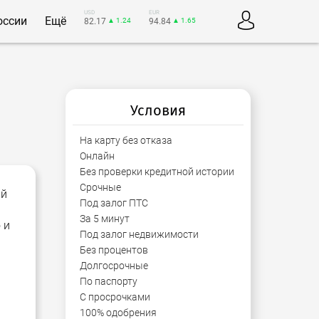
USD
EUR
оссии
Ещё
82.17
▲ 1.24
94.84
▲ 1.65
Условия
На карту без отказа
Онлайн
Без проверки кредитной истории
Срочные
ий
Под залог ПТС
За 5 минут
 и
Под залог недвижимости
Без процентов
Долгосрочные
По паспорту
С просрочками
100% одобрения