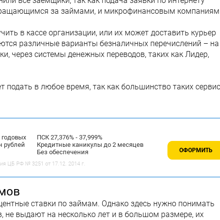
ли все заемщики, так как подача заявки по интернету
бращающимся за займами, и микрофинансовым компаниям
ить в кассе организации, или их может доставить курьер
уются различные варианты безналичных перечислений – на
и, через системы денежных переводов, таких как Лидер,
 подать в любое время, так как большинство таких серви
% годовых
ПСК 27,376% - 37,999%
н рублей
Кредитные каникулы до 2 месяцев
ОФОРМИТЬ
Без обеспечения
 ЦБ РФ № 3251 от 17.12. 2014 г.
ймов
ентные ставки по займам. Однако здесь нужно понимать
, не выдают на несколько лет и в большом размере, их