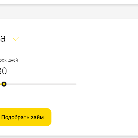
а
рок, дней
Подобрать займ