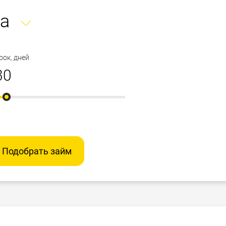
а
рок, дней
Подобрать займ