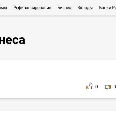
ймы
Рефинансирование
Бизнес
Вклады
Банки Р
неса
0
0