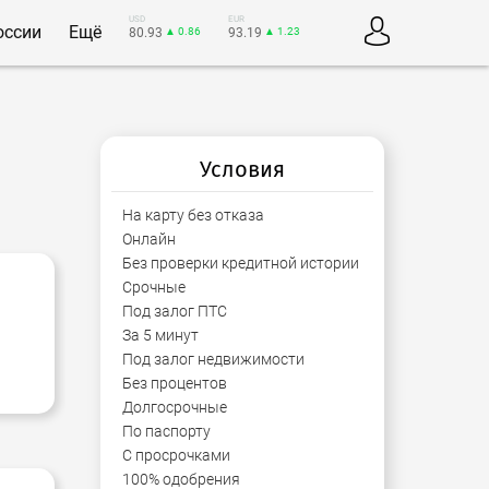
USD
EUR
оссии
Ещё
80.93
▲ 0.86
93.19
▲ 1.23
Условия
На карту без отказа
Онлайн
Без проверки кредитной истории
Срочные
Под залог ПТС
За 5 минут
Под залог недвижимости
Без процентов
Долгосрочные
По паспорту
С просрочками
100% одобрения