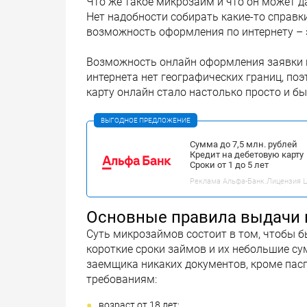
Что же такое микрозайм и что он может 
Нет надобности собирать какие-то справк
возможность оформления по интернету – 
Возможность онлайн оформления заявки 
интернета нет географических границ, по
карту онлайн стало настолько просто и бы
ВЫГОДНОЕ ПРЕДЛОЖЕНИЕ
Сумма до 7,5 млн. рублей
Кредит на дебетовую карту
Сроки от 1 до 5 лет
Реклама Альфа-Банк.Лицензия ЦБ
Основные правила выдачи
Суть микрозаймов состоит в том, чтобы б
короткие сроки займов и их небольшие с
заемщика никаких документов, кроме пас
требованиям:
возраст от 18 лет;