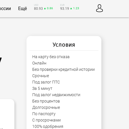
USD
EUR
оссии
Ещё
80.93
▲ 0.86
93.19
▲ 1.23
Условия
у
На карту без отказа
Онлайн
Без проверки кредитной истории
Срочные
Под залог ПТС
За 5 минут
Под залог недвижимости
Без процентов
Долгосрочные
По паспорту
С просрочками
100% одобрения