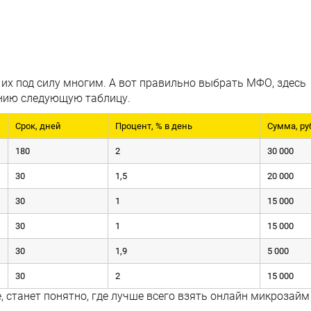
 их под силу многим. А вот правильно выбрать МФО, здесь
нию следующую таблицу.
Срок, дней
Процент, % в день
Сумма, ру
180
2
30 000
30
1,5
20 000
30
1
15 000
30
1
15 000
30
1,9
5 000
30
2
15 000
, станет понятно, где лучше всего взять онлайн микрозайм