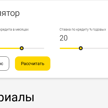
лятор
кредита в месяцах
Ставка по кредиту % годовых
ос
Рассчитать
риалы