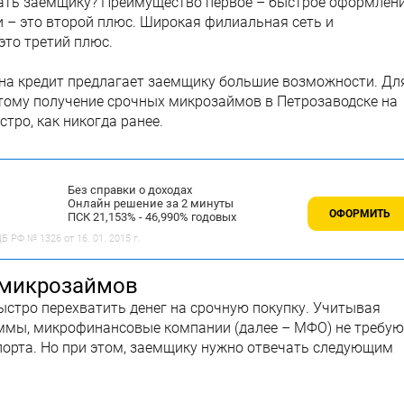
дать заемщику? Преимущество первое – быстрое оформлени
и – это второй плюс. Широкая филиальная сеть и
это третий плюс.
на кредит предлагает заемщику большие возможности. Дл
этому получение срочных микрозаймов в Петрозаводске на
стро, как никогда ранее.
Без справки о доходах
Онлайн решение за 2 минуты
ОФОРМИТЬ
ПСК 21,153% - 46,990% годовых
 РФ № 1326 от 16. 01. 2015 г.
 микрозаймов
ыстро перехватить денег на срочную покупку. Учитывая
уммы, микрофинансовые компании (далее – МФО) не требую
порта. Но при этом, заемщику нужно отвечать следующим