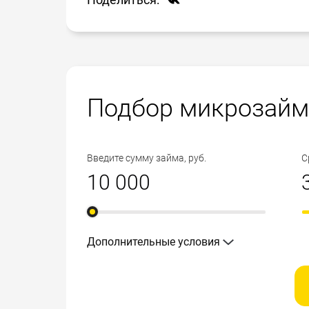
нужен только паспорт, хотя в некоторых
возраст от 18 лет до 65;
загранпаспорт;
российское гражданство;
ИНН;
регистрация на территории РФ;
СНИЛС и пр.
постоянный доход.
Для экономии времени некоторые заемщи
Подбор микрозайм
Обращаем Ваше внимание, что кредитная 
средств на имеющуюся банковскую карту
но то, что в ней есть отметки о прошлых
средства в непосредственной близости о
случае Вы также можете получить микро
показателем, влияющим на положительн
Введите сумму займа, руб.
С
Дополнительные условия