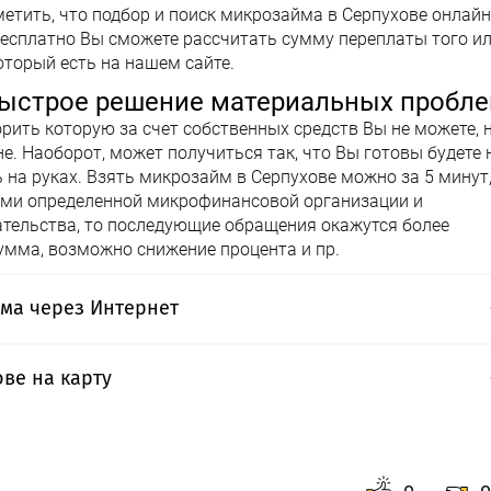
метить, что подбор и поиск микрозайма в Серпухове онлайн
бесплатно Вы сможете рассчитать сумму переплаты того и
торый есть на нашем сайте.
быстрое решение материальных пробл
рить которую за счет собственных средств Вы не можете, 
е. Наоборот, может получиться так, что Вы готовы будете 
 на руках. Взять микрозайм в Серпухове можно за 5 минут
гами определенной микрофинансовой организации и
тельства, то последующие обращения окажутся более
мма, возможно снижение процента и пр.
ма через Интернет
агают свои услуги через Интернет. Это значительно
ве на карту
жать очередей, которые неприятны как заемщику, так и
ть наиболее оптимальный вариант, ведь охватить
ьзуются повышенным спросом у населения, ведь не
Взять микрозайм в Серпухове онлайн смогут
вку – Вы можете получить одобрение в течение
орых ничем не отличаются от клиентов,
е усмотрение деньги в этот же день. Из документов Вам
венно в офисе компании. Здесь: