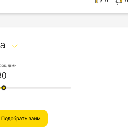
0
0
 случаях потребуется один из следующих документов:
ки предпочитают получить не наличные, а перевод
а
история, конечно же, приветствуется положительная,
, карты крупных банков позволят Вам обналичить
 просрочках не станет причиной для отказа, в этом
т Вашего дома, к тому же станут еще одним
займ, но небольшую сумму под высокий процент.
ое решение микрофинансовой компании.
рок, дней
Подобрать займ