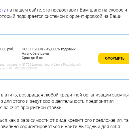
ету
на нашем сайте, это предоставит Вам шанс на скорое и
оторый подбирается системой с ориентировкой на Ваши
00 руб.
ПСК 11,900% - 42,000% годовых
На любые цели
Срок до 5 лет
ОФОРМИТЬ
ьная лицензия № 705 Центрального банка Российской
ода, ОГРН 1026600000460
реплатить, возвращая любой кредитной организации заемны
раз для этого и ведут свою деятельность предприятия
я за счет процентной ставки.
ься как в зависимости от вида кредитного предложения, та
равильно сориентироваться и найти выгодный для себя