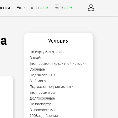
USD
EUR
оссии
Ещё
81.41
▲ 0.28
94.06
▲ 0.48
на
Условия
На карту без отказа
Онлайн
Без проверки кредитной истории
Срочные
Под залог ПТС
За 5 минут
Под залог недвижимости
Без процентов
Долгосрочные
По паспорту
С просрочками
100% одобрения