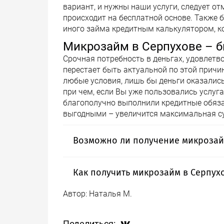
вариант, и нужны наши услуги, следует от
происходит на бесплатной основе. Также 
иного займа кредитным калькулятором, ко
Микрозайм в Серпухове – 
Срочная потребность в деньгах, удовлетво
перестает быть актуальной по этой причин
любые условия, лишь бы деньги оказались
при чем, если Вы уже пользовались услу
благополучно выполнили кредитные обяза
выгодными – увеличится максимальная су
Возможно ли получение микрозай
Все больше кредитных организаций предл
Как получить микрозайм в Серпухо
упрощает всю процедуру, позволяет избе
кредитору, к тому же Вы сможете выбра
Автор:
Наталья М.
Преимущества микрофинансирования пол
получится большее число предложений. 
нужно тратить много времени на подгото
потенциальные заемщики, параметры кот
нескольких минут, а использовать на сво
предпочитающих оформление непосредст
Поделиться: