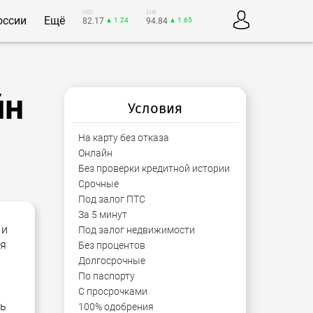
USD
EUR
оссии
Ещё
82.17
▲ 1.24
94.84
▲ 1.65
йн
Условия
На карту без отказа
Онлайн
Без проверки кредитной истории
Срочные
Под залог ПТС
За 5 минут
 и
Под залог недвижимости
ся
Без процентов
Долгосрочные
По паспорту
С просрочками
ть
100% одобрения