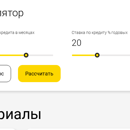
лятор
кредита в месяцах
Ставка по кредиту % годовых
ос
Рассчитать
риалы