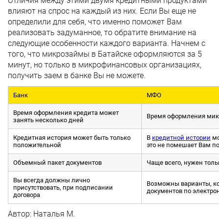
Отличия между этими двумя кредитными продуктами
влияют на спрос на каждый из них. Если Вы еще не
определили для себя, что именно поможет Вам
реализовать задуманное, то обратите внимание на
следующие особенности каждого варианта. Начнем с
того, что микрозаймы в Батайске оформляются за 5
минут, но только в микрофинансовых организациях,
получить заем в банке Вы не можете.
Банк
МФО
Время оформления кредита может
Время оформления микр
занять несколько дней
Кредитная история может быть только
В
кредитной истории
мо
положительной
это не помешает Вам п
Объемный пакет документов
Чаще всего, нужен толь
Вы всегда должны лично
Возможны варианты, к
присутствовать, при подписании
документов по электро
договора
Автор:
Наталья М.