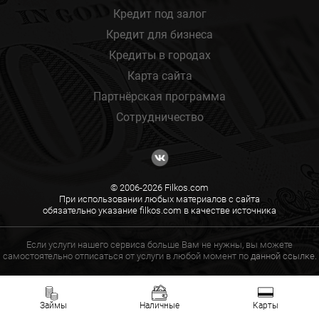
Кредит под залог
Кредит для бизнеса
Кредиты в городах
Карта сайта
Партнёрская программа
Сотрудничество
© 2006-2026 Filkos.com
При использовании любых материалов с сайта
обязательно указание filkos.com в качестве источника
Если услуги нашего сервиса больше Вам не нужны, вы можете
самостоятельно отписаться от услуги в любой момент по
данной ссылке.
Займы
Наличные
Карты