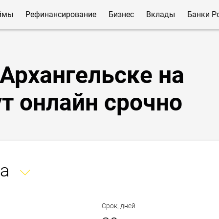
ймы
Рефинансирование
Бизнес
Вклады
Банки Р
Архангельске на
ут онлайн срочно
а
Срок, дней