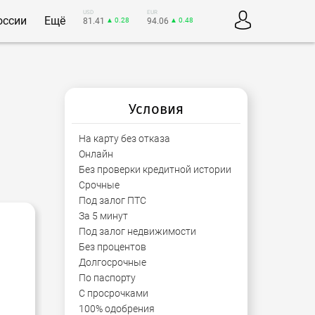
USD
EUR
оссии
Ещё
81.41
▲ 0.28
94.06
▲ 0.48
Условия
На карту без отказа
Онлайн
Без проверки кредитной истории
Срочные
Под залог ПТС
За 5 минут
Под залог недвижимости
Без процентов
Долгосрочные
По паспорту
С просрочками
100% одобрения