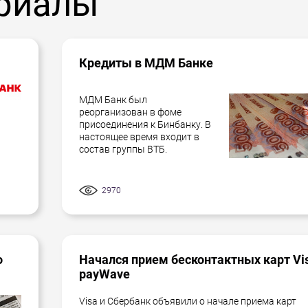
риалы
атиться в МФО и воспользоваться возможностью
смотрена условиями кредитования.
Кредиты в МДМ Банке
МДМ Банк был
реорганизован в фоме
присоединения к Бинбанку. В
настоящее время входит в
состав группы ВТБ.
2970
о
Начался прием бесконтактных карт Vi
payWave
Visa и Сбербанк объявили о начале приема карт