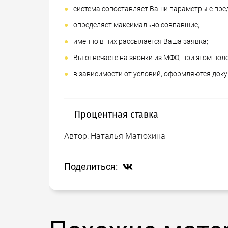
система сопоставляет Ваши параметры с пр
определяет максимально совпавшие;
именно в них рассылается Ваша заявка;
Вы отвечаете на звонки из МФО, при этом по
в зависимости от условий, оформляются докум
Процентная ставка
Автор:
Наталья Матюхина
То, что получение денег происходит про
временные материальные затруднения за
каждый из них должен быть готов к том
Поделиться:
высокий. И пусть при оформлении небол
проблемой, стремление взять более кру
обоснования, в противном случае, Вы ри
Будьте внимательны к сроку погашения, 