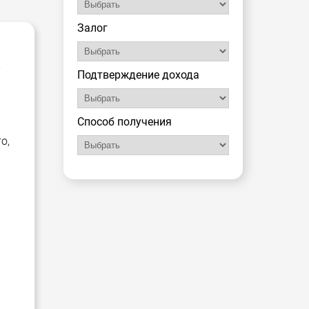
Залог
х
Подтверждение дохода
Способ получения
о,