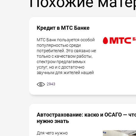
Похожие мате
выплатить заем, правильнее всего обр
отсрочить выплату, если таковая преду
Кредит в МТС Банке
МТС Банк пользуется особой
популярностью среди
потребителей. Это связано не
только с качеством работы,
спектром предлагаемых
услуг, но и с достаточно
звучным для жителей нашей
2943
Автострахование: каско и ОСАГО — чт
нужно знать
Для чего нужно