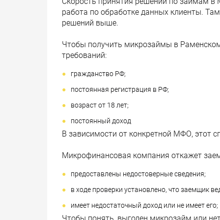
Скорость принятия решений по займам в М
работа по обработке данных клиенты. Там
решений выше.
Чтобы получить микрозаймы в Раменском 
требований:
гражданство РФ;
постоянная регистрация в РФ;
возраст от 18 лет;
постоянный доход
В зависимости от конкретной МФО, этот с
Микрофинансовая компания откажет заемщ
предоставлены недостоверные сведения;
в ходе проверки установлено, что заемщик в
имеет недостаточный доход или не имеет его;
Чтобы понять, выгоден микрозайм или не