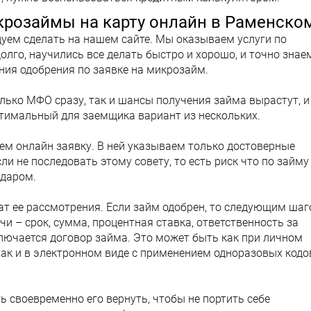
икрозаймы на карту онлайн в Раменско
ндуем сделать на нашем сайте. Мы оказываем услуги по
го, научились все делать быстро и хорошо, и точно знаем
ения одобрения по заявке на микрозайм.
олько МФО сразу, так и шансы получения займа вырастут, и
тимальный для заемщика вариант из нескольких.
яем онлайн заявку. В ней указываем только достоверные
и не последовать этому совету, то есть риск что по займу
 даром.
ат ее рассмотрения. Если займ одобрен, то следующим ша
чи – срок, сумма, процентная ставка, ответственность за
ключается договор займа. Это может быть как при личном
ак и в электронном виде с применением одноразовых кодо
ь своевременно его вернуть, чтобы не портить себе