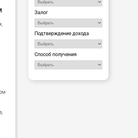
м
Залог
,
Подтверждение дохода
Способ получения
гом
в,