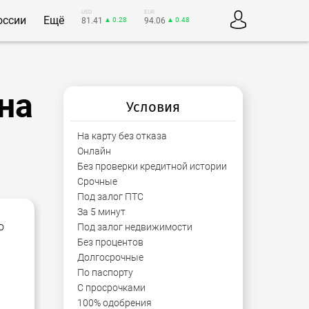
USD
EUR
оссии
Ещё
81.41
▲ 0.28
94.06
▲ 0.48
на
Условия
На карту без отказа
Онлайн
Без проверки кредитной истории
Срочные
Под залог ПТС
За 5 минут
о
Под залог недвижимости
Без процентов
Долгосрочные
По паспорту
С просрочками
100% одобрения