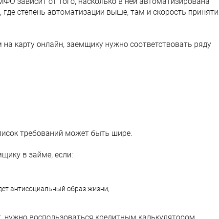
ФО зависит от того, насколько в ней автоматизирована
, где степень автоматизации выше, там и скорость приняти
на карту онлайн, заемщику нужно соответствовать ряду
писок требований может быть шире.
ику в займе, если:
едет антисоциальный образ жизни;
т, нужно воспользоваться кредитным калькулятором.