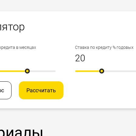
лятор
кредита в месяцах
Ставка по кредиту % годовых
ос
Рассчитать
риалы