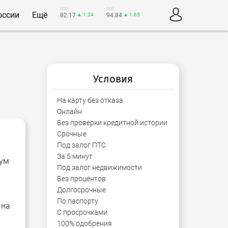
USD
EUR
оссии
Ещё
82.17
▲ 1.24
94.84
▲ 1.65
Условия
На карту без отказа
Онлайн
Без проверки кредитной истории
Срочные
Под залог ПТС
За 5 минут
мум
Под залог недвижимости
Без процентов
Долгосрочные
По паспорту
 на
С просрочками
100% одобрения