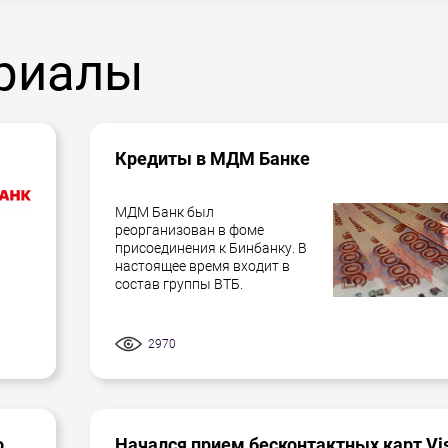
риалы
Кредиты в МДМ Банке
МДМ Банк был
реорганизован в фоме
присоединения к Бинбанку. В
настоящее время входит в
состав группы ВТБ.
2970
о
Начался прием бесконтактных карт Vi