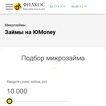
USD
EUR
82.17
▲ 0.76
94.84
▲ 0.78
Микрозаймы
Займы на ЮMoney
Подбор микрозайма
Введите сумму займа, руб.