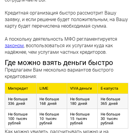
Кредитная организация быстро рассмотрит Вашу
заявку, и если решение будет положительным, на Вашу
карту будет перечислена необходимая сумма.
А поскольку деятельность МФО регламентируется
законом
, воспользоваться их услугами куда как
надёжнее, чем услугами частных кредиторов.
Где можно взять деньги быстро
Предлагаем Вам несколько вариантов быстрого
кредитования:
Мигкредит
LIME
VIVA деньги
Е-капуста
Не больше
Не больше
Не больше
Не больше
336 дней
168 дней
180 дней
365 дней
Не больше
Не больше
Не больше
Не больше
100 тысяч
10 тысяч
15 тысяч
30 тысяч
рублей
рублей
рублей
рублей
Как можно увидеть, рассчитывать можно и на