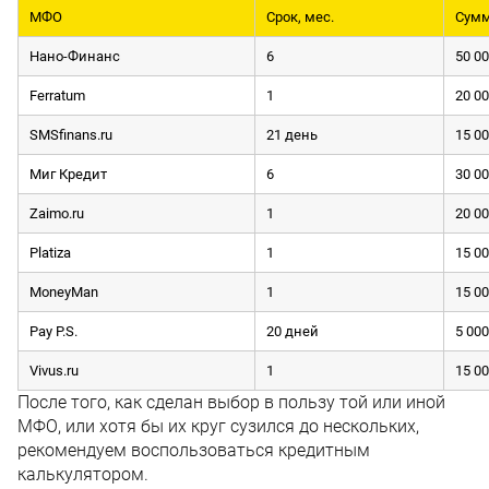
МФО
Срок, мес.
Сумм
Нано-Финанс
6
50 0
Ferratum
1
20 0
SMSfinans.ru
21 день
15 0
Миг Кредит
6
30 0
Zaimo.ru
1
20 0
Platiza
1
15 0
MoneyMan
1
15 0
Pay P.S.
20 дней
5 000
Vivus.ru
1
15 0
После того, как сделан выбор в пользу той или иной
МФО, или хотя бы их круг сузился до нескольких,
рекомендуем воспользоваться кредитным
калькулятором.