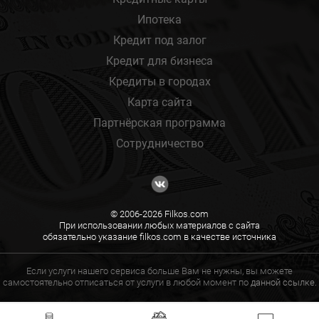
Ипотека
Кредит под залог
Кредит для бизнеса
Кредиты в городах
Карта сайта
Партнёрская программа
Сотрудничество
© 2006-2026 Filkos.com
При использовании любых материалов с сайта
обязательно указание filkos.com в качестве источника
Если услуги нашего сервиса больше Вам не нужны, вы можете
самостоятельно отписаться от услуги в любой момент по
данной ссылке.