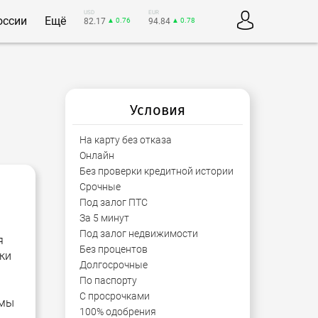
USD
EUR
оссии
Ещё
82.17
▲ 0.76
94.84
▲ 0.78
Условия
На карту без отказа
Онлайн
Без проверки кредитной истории
Срочные
Под залог ПТС
За 5 минут
Под залог недвижимости
я
Без процентов
ки
Долгосрочные
По паспорту
С просрочками
ймы
100% одобрения