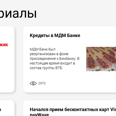
риалы
Кредиты в МДМ Банке
МДМ Банк был
реорганизован в фоме
присоединения к Бинбанку. В
настоящее время входит в
состав группы ВТБ.
2970
о
Начался прием бесконтактных карт Vi
payWave