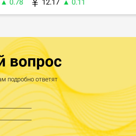
▲ 0.78
12.17
▲ 0.11
й вопрос
ам подробно ответят