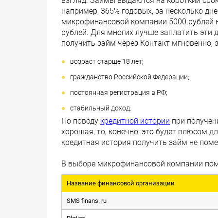
взгляд. Займы выдаются на короткий срок
например, 365% годовых, за несколько дне
микрофинансовой компании 5000 рублей на
рублей. Для многих лучше заплатить эти де
получить займ через Контакт мгновенно,
возраст старше 18 лет;
гражданство Российской Федерации;
постоянная регистрация в РФ;
стабильный доход.
По поводу
кредитной истории
при получени
хорошая, то, конечно, это будет плюсом дл
кредитная история получить займ не пом
В выборе микрофинансовой компании пом
Название финансовой организации
SMS finans. ru