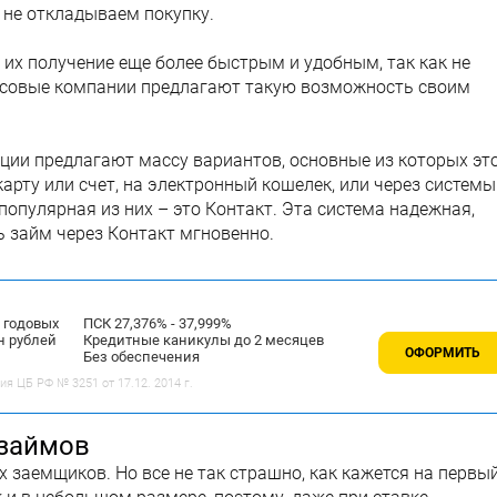
и не откладываем покупку.
их получение еще более быстрым и удобным, так как не
нсовые компании предлагают такую возможность своим
ии предлагают массу вариантов, основные из которых эт
арту или счет, на электронный кошелек, или через системы
опулярная из них – это Контакт. Эта система надежная,
 займ через Контакт мгновенно.
% годовых
ПСК 27,376% - 37,999%
н рублей
Кредитные каникулы до 2 месяцев
ОФОРМИТЬ
Без обеспечения
 ЦБ РФ № 3251 от 17.12. 2014 г.
 займов
 заемщиков. Но все не так страшно, как кажется на первы