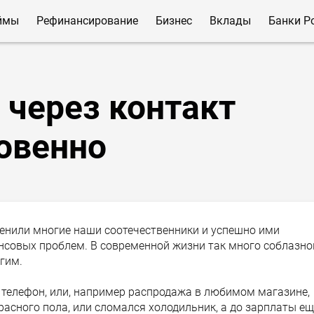
ймы
Рефинансирование
Бизнес
Вклады
Банки Р
 через контакт
овенно
енили многие наши соотечественники и успешно ими
совых проблем. В современной жизни так много соблазно
гим.
й телефон, или, например распродажа в любимом магазине,
расного пола, или сломался холодильник, а до зарплаты ещ