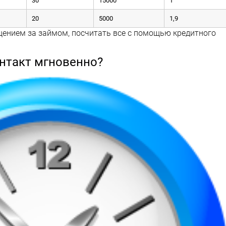
30
15000
1
20
5000
1,9
ением за займом, посчитать все с помощью кредитного
онтакт мгновенно?