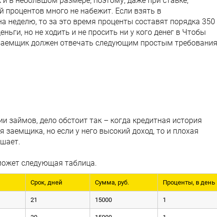
 и в небольшом размере, поэтому, даже при ставке,
й процентов много не набежит. Если взять в
 неделю, то за это время проценты составят порядка 350
ньги, но не ходить и не просить ни у кого денег в Чтобы
 заемщик должен отвечать следующим простым требования
и займов, дело обстоит так – когда кредитная история
я заемщика, но если у него высокий доход, то и плохая
ешает.
ожет следующая таблица.
Срок, дней
Сумма, руб.
Проценты, в день
21
15000
1