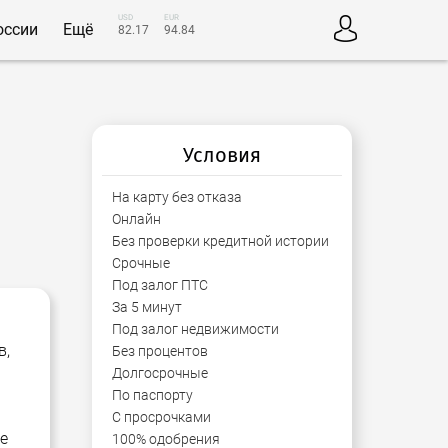
USD
EUR
оссии
Ещё
82.17
94.84
Условия
На карту без отказа
Онлайн
Без проверки кредитной истории
Срочные
Под залог ПТС
За 5 минут
Под залог недвижимости
в,
Без процентов
Долгосрочные
По паспорту
С просрочками
е
100% одобрения