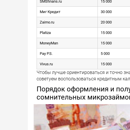
SMSfinans.ru
15 000
Миг Кредит
30 000
Zaimo.ru
20 000
Platiza
15 000
MoneyMan
15 000
Pay P.S.
5 000
Vivus.ru
15 000
Чтобы лучше ориентироваться и точно зна
советуем воспользоваться кредитным ка
Порядок оформления и полу
сомнительных микрозаймо