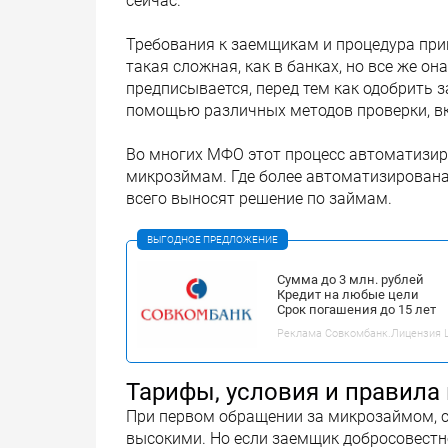
сейчас.
Требования к заемщикам и процедура при
такая сложная, как в банках, но все же 
предписывается, перед тем как одобрить 
помощью различных методов проверки, вк
Во многих МФО этот процесс автоматизир
микрозймам. Где более автоматизирована
всего выносят решение по займам.
ВЫГОДНОЕ ПРЕДЛОЖЕНИЕ
Сумма до 3 млн. рублей
Кредит на любые цели
Срок погашения до 15 лет
Реклама Совкомбанк.Лицензия ЦБ
Тарифы, условия и правил
При первом обращении за микрозаймом, с
высокими. Но если заемщик добросовестно