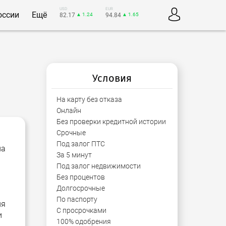
USD
EUR
оссии
Ещё
82.17
▲ 1.24
94.84
▲ 1.65
Условия
На карту без отказа
Онлайн
Без проверки кредитной истории
Срочные
Под залог ПТС
на
За 5 минут
Под залог недвижимости
Без процентов
Долгосрочные
По паспорту
ия
С просрочками
и
100% одобрения