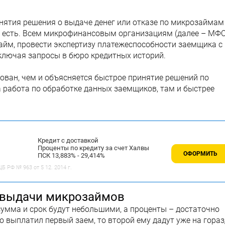
нятия решения о выдаче денег или отказе по микрозаймам
она есть. Всем микрофинансовым организациям (далее – МФО
займ, провести экспертизу платежеспособности заемщика с
лючая запросы в бюро кредитных историй.
ован, чем и объясняется быстрое принятие решений по
 работа по обработке данных заемщиков, там и быстрее
Кредит с доставкой
Проценты по кредиту за счет Халвы
ОФОРМИТЬ
ПСК 13,883% - 29,414%
 РФ № 963 от 5 12. 2014 г.
а выдачи микрозаймов
умма и срок будут небольшими, а проценты – достаточно
 выплатил первый заем, то второй ему дадут уже на гора