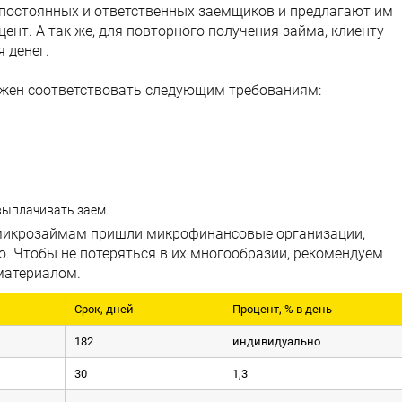
 постоянных и ответственных заемщиков и предлагают им
цент. А так же, для повторного получения займа, клиенту
я денег.
лжен соответствовать следующим требованиям:
выплачивать заем.
 микрозаймам пришли микрофинансовые организации,
о. Чтобы не потеряться в их многообразии, рекомендуем
материалом.
Срок, дней
Процент, % в день
182
индивидуально
30
1,3