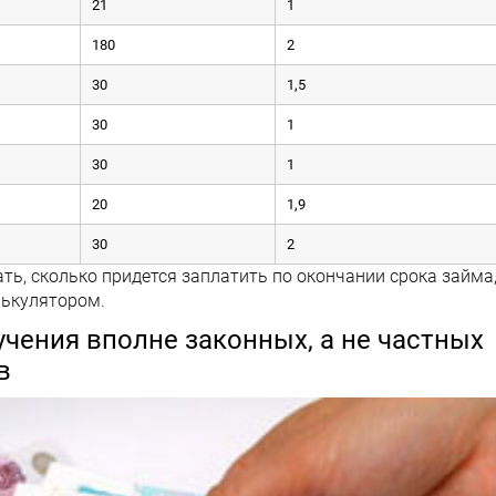
21
1
180
2
30
1,5
30
1
30
1
20
1,9
30
2
ть, сколько придется заплатить по окончании срока займа
лькулятором.
чения вполне законных, а не частных
в