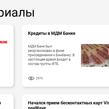
ать все за Вас. У нас индивидуальный подход, наши
риалы
 программам, по которым банки предоставляют для
рая подойдет Вам.
Кредиты в МДМ Банке
МДМ Банк был
реорганизован в фоме
присоединения к Бинбанку. В
настоящее время входит в
состав группы ВТБ.
2970
о
Начался прием бесконтактных карт Vi
payWave