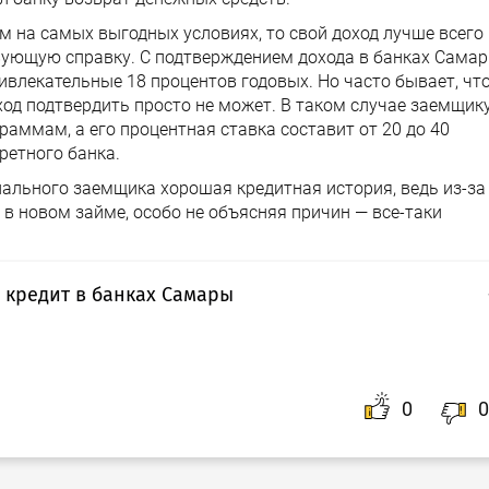
ем на самых выгодных условиях, то свой доход лучше всего
вующую справку. С подтверждением дохода в банках Самар
ивлекательные 18 процентов годовых. Но часто бывает, чт
оход подтвердить просто не может. В таком случае заемщик
раммам, а его процентная ставка составит от 20 до 40
ретного банка.
циального заемщика хорошая кредитная история, ведь из-за
 в новом займе, особо не объясняя причин — все-таки
 кредит в банках Самары
лишней беготни и максимально удобно? Тогда Вам
ребительский кредит в банках Самары
с помощью
всем желающим получить необходимые денежные
0
0
аться нашей помощью, Вам потребуется только доступ в
одного времени.
ице, просто заполните
заявку
на получение кредита,