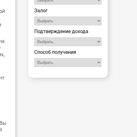
Залог
вой
е
Подтверждение дохода
на
—
Способ получения
х,
нт
 Вы
й