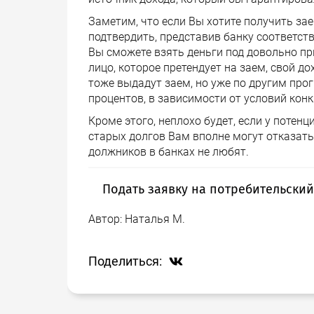
Заметим, что если Вы хотите получить за
подтвердить, представив банку соответст
Вы сможете взять деньги под довольно пр
лицо, которое претендует на заем, свой д
тоже выдадут заем, но уже по другим прог
процентов, в зависимости от условий конк
Кроме этого, неплохо будет, если у потен
старых долгов Вам вполне могут отказать
должников в банках не любят.
Подать заявку на потребительский
Автор:
Наталья М.
Вы хотите получить деньги в банке без 
определённо стоит подать заявку на
пот
нашего сайта. Наш сервис предлагает 
Поделиться:
средства, а для того, чтобы воспользов
интернет и несколько минут Вашего своб
На нашем сайте, прямо на главной стран