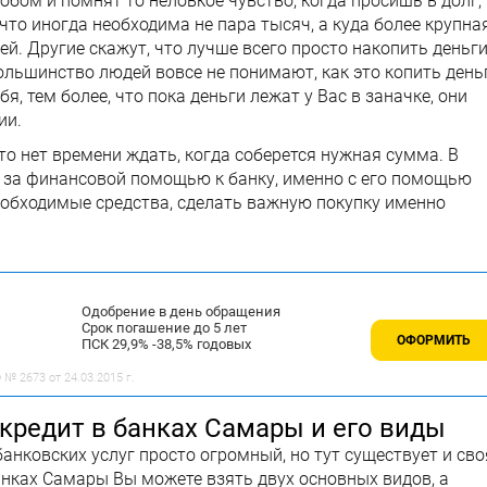
обом и помнят то неловкое чувство, когда просишь в долг,
, что иногда необходима не пара тысяч, а куда более крупна
ей. Другие скажут, что лучше всего просто накопить деньги
ольшинство людей вовсе не понимают, как это копить деньг
бя, тем более, что пока деньги лежат у Вас в заначке, они
ии.
то нет времени ждать, когда соберется нужная сумма. В
 за финансовой помощью к банку, именно с его помощью
еобходимые средства, сделать важную покупку именно
Одобрение в день обращения
Срок погашение до 5 лет
ОФОРМИТЬ
ПСК 29,9% -38,5% годовых
№ 2673 от 24.03.2015 г.
 кредит в банках Самары и его виды
анковских услуг просто огромный, но тут существует и сво
анках Самары Вы можете взять двух основных видов, а