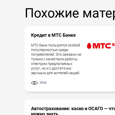
после чего уже наша компания будет дел
Похожие мате
сотрудники помогут из всего множества
своих клиентов, выбрать именно ту, кото
Кредит в МТС Банке
МТС Банк пользуется особой
популярностью среди
потребителей. Это связано не
только с качеством работы,
спектром предлагаемых
услуг, но и с достаточно
звучным для жителей нашей
2944
Автострахование: каско и ОСАГО — чт
нужно знать