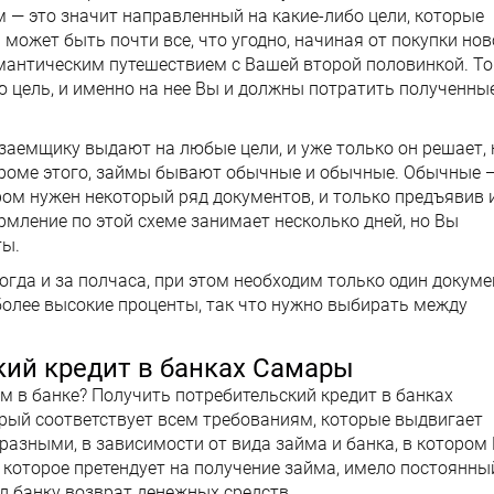
м — это значит направленный на какие-либо цели, которые
 может быть почти все, что угодно, начиная от покупки но
мантическим путешествием с Вашей второй половинкой. То
 цель, и именно на нее Вы и должны потратить полученны
заемщику выдают на любые цели, и уже только он решает, 
 кроме этого, займы бывают обычные и обычные. Обычные 
ом нужен некоторый ряд документов, и только предъявив и
рмление по этой схеме занимает несколько дней, но Вы
ты.
огда и за полчаса, при этом необходим только один докуме
 более высокие проценты, так что нужно выбирать между
кий кредит в банках Самары
м в банке? Получить потребительский кредит в банках
рый соответствует всем требованиям, которые выдвигает
разными, в зависимости от вида займа и банка, в котором
, которое претендует на получение займа, имело постоянны
л банку возврат денежных средств.