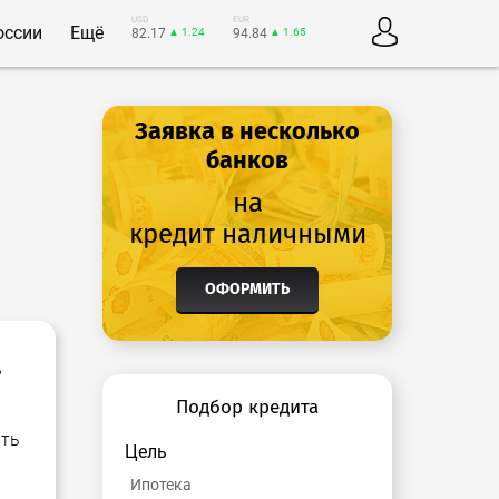
USD
EUR
оссии
Ещё
82.17
▲ 1.24
94.84
▲ 1.65
Заявка в несколько
банков
на
кредит наличными
ОФОРМИТЬ
,
Подбор кредита
а
ять
Цель
Ипотека