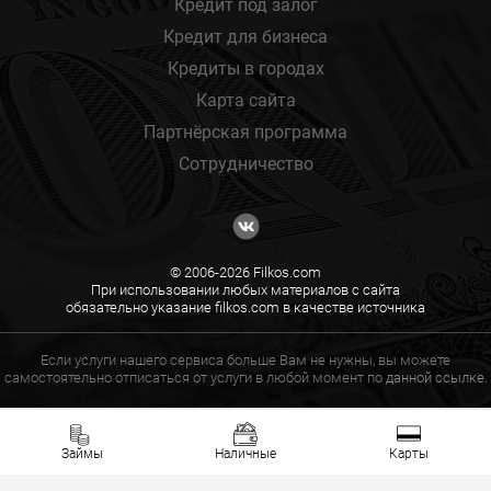
Кредит под залог
Кредит для бизнеса
Кредиты в городах
Карта сайта
Партнёрская программа
Сотрудничество
© 2006-2026 Filkos.com
При использовании любых материалов с сайта
обязательно указание filkos.com в качестве источника
Если услуги нашего сервиса больше Вам не нужны, вы можете
самостоятельно отписаться от услуги в любой момент по
данной ссылке.
Займы
Наличные
Карты