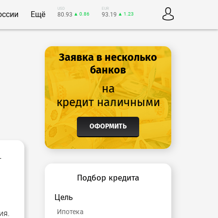
USD
EUR
оссии
Ещё
80.93
▲ 0.86
93.19
▲ 1.23
Заявка в несколько
банков
на
кредит наличными
ОФОРМИТЬ
т
Подбор кредита
Цель
Ипотека
ия.