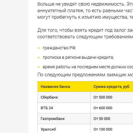
больше не увидят свою недвижимость. Это
аннуитетный платеж, то есть равными час
могут прибегнуть к изъятию имущества, т
Для того, чтобы взять кредит под залог з
соответствовать следующим требованиям
гражданство РФ;
прописка в регионе выдачи кредита;
время работы на последнем месте должно сос
По следующим предложениям заемщик мож
Название банка
Сумма кредита, руб.
Сбербанк
От 500 000
ВТБ 24
От 600 000
Газпромбанк
От 50 000
Уралсиб
От 100 000