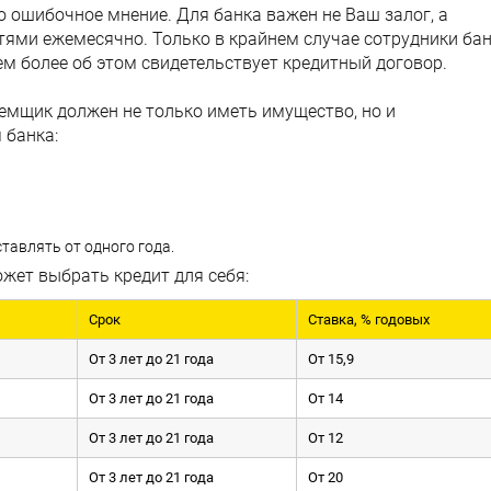
 ошибочное мнение. Для банка важен не Ваш залог, а
тями ежемесячно. Только в крайнем случае сотрудники ба
ем более об этом свидетельствует кредитный договор.
аемщик должен не только иметь имущество, но и
 банка:
тавлять от одного года.
ет выбрать кредит для себя:
Срок
Ставка, % годовых
От 3 лет до 21 года
От 15,9
От 3 лет до 21 года
От 14
От 3 лет до 21 года
От 12
От 3 лет до 21 года
От 20