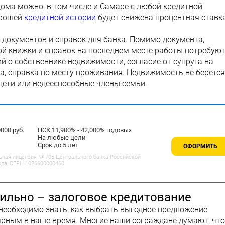
дома можно, в том числе и Самаре с любой кредитной
орошей
кредитной истории
будет снижена процентная ставка
 документов и справок для банка. Помимо документа,
ой книжки и справок на последнем месте работы потребую
 о собственнике недвижимости, согласие от супруга на
а, справка по месту проживания. Недвижимость не берется
 дети или недееспособные члены семьи.
00 руб.
ПСК 11,900% - 42,000% годовых
На любые цели
Срок до 5 лет
ОФОРМИТЬ
ьная лицензия № 705 Центрального банка Российской
ода, ОГРН 1026600000460
ильно – залоговое кредитование
необходимо знать, как выбрать выгодное предложение.
рным в наше время. Многие наши сограждане думают, что