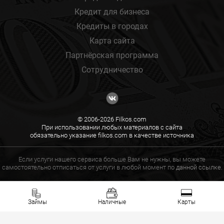
Кредит для бизнеса
Кредиты в городах
Карта сайта
Партнёрская программа
Сотрудничество
© 2006-2026 Filkos.com
При использовании любых материалов с сайта
обязательно указание filkos.com в качестве источника
Если услуги нашего сервиса больше Вам не нужны, вы можете
самостоятельно отписаться от услуги в любой момент по
данной ссылке.
Займы
Наличные
Карты