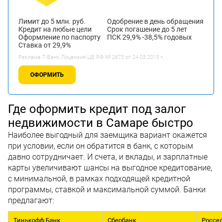
Лимит до 5 млн. руб.
Одобрение в день обращения
Кредит на любые цели
Срок погашение до 5 лет
Оформление по паспорту
ПСК 29,9% -38,5% годовых
Ставка от 29,9%
Реклама Т-Банк.Лицензия ЦБ РФ № 2673 от 24.03.2015 г.
ОФОРМИТЬ
Где оформить кредит под залог
недвижимости в Самаре быстро
Наиболее выгодный для заемщика вариант окажется
при условии, если он обратится в банк, с которым
давно сотрудничает. И счета, и вклады, и зарплатные
карты увеличивают шансы на выгодное кредитование,
с минимальной, в рамках подходящей кредитной
программы, ставкой и максимальной суммой. Банки
предлагают:
Тинькофф Банк
Сбербанк
Россе