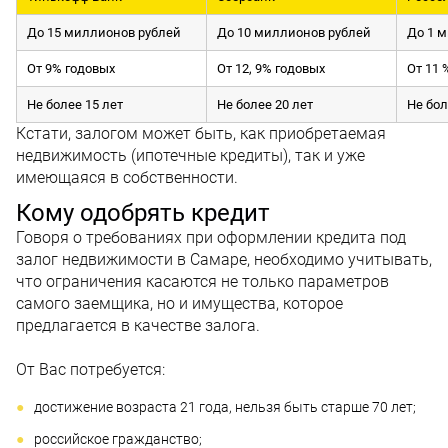
До 15 миллионов рублей
До 10 миллионов рублей
До 1 
От 9% годовых
От 12, 9% годовых
От 11 
Не более 15 лет
Не более 20 лет
Не бол
Кстати, залогом может быть, как приобретаемая
недвижимость (ипотечные кредиты), так и уже
имеющаяся в собственности.
Кому одобрять кредит
Говоря о требованиях при оформлении кредита под
залог недвижимости в Самаре, необходимо учитывать,
что ограничения касаются не только параметров
самого заемщика, но и имущества, которое
предлагается в качестве залога.
От Вас потребуется:
достижение возраста 21 года, нельзя быть старше 70 лет;
российское гражданство;