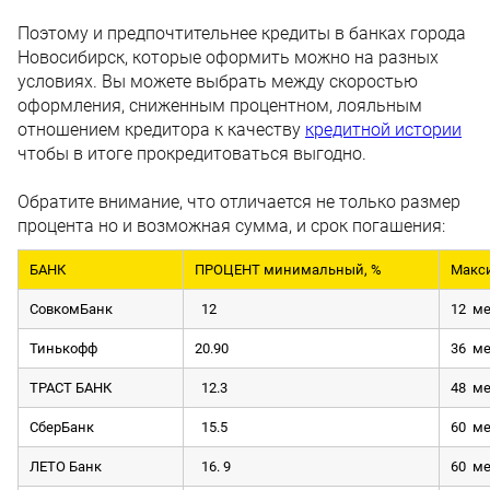
Поэтому и предпочтительнее кредиты в банках города
Новосибирск, которые оформить можно на разных
условиях. Вы можете выбрать между скоростью
оформления, сниженным процентном, лояльным
отношением кредитора к качеству
кредитной истории
чтобы в итоге прокредитоваться выгодно.
Обратите внимание, что отличается не только размер
процента но и возможная сумма, и срок погашения:
БАНК
ПРОЦЕНТ минимальный, %
Макс
СовкомБанк
12
12 м
Тинькофф
20.90
36 м
ТРАСТ БАНК
12.3
48 м
СберБанк
15.5
60 м
ЛЕТО Банк
16. 9
60 м