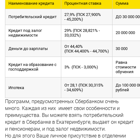
Наименование кредита
Процентная ставка
Сумма
27,9% (ПСК 27,900%
Потребительский кредит
ДО 30 000 00
- 45,200%)
Кредит под залог
29% (ПСК 28,821% -
20 000 000
недвижимости
33,032%)
От 44,40%
Деньги до зарплаты
30 000
(ПСК 44,400% - 44,700%)
Равна
Кредит на образование с
3% (ПСК - 3,000%)
стоимости
господдержкой
обучения
От 28,1 (ПСК 30,315%
До 100 000 0
Ипотека
- 34,609%)
рублей
Программ, предусмотренных Сбербанком очень
много. Каждая из них имеет свои особенности и
преимущества. Вы можете взять потребительский
кредит в Сбербанке в Екатеринбурге, выдает он кредит
и пенсионерам, и под залог недвижимости.
Но для этого Ваше личное присутствие в отделении