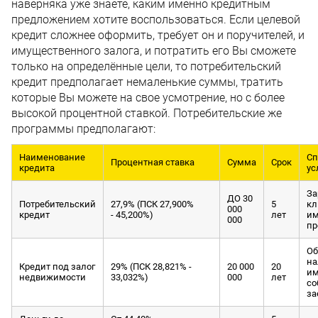
наверняка уже знаете, каким именно кредитным
предложением хотите воспользоваться. Если целевой
кредит сложнее оформить, требует он и поручителей, и
имущественного залога, и потратить его Вы сможете
только на определённые цели, то потребительский
кредит предполагает немаленькие суммы, тратить
которые Вы можете на свое усмотрение, но с более
высокой процентной ставкой. Потребительские же
программы предполагают:
Наименование
Сп
Процентная ставка
Сумма
Срок
кредита
ус
За
ДО 30
Потребительский
27,9% (ПСК 27,900%
5
кл
000
кредит
- 45,200%)
лет
и
000
пр
Об
на
Кредит под залог
29% (ПСК 28,821% -
20 000
20
им
недвижимости
33,032%)
000
лет
со
за