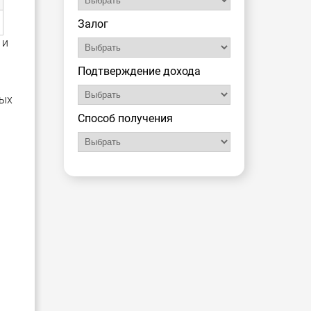
Залог
 и
Подтверждение дохода
ных
Способ получения