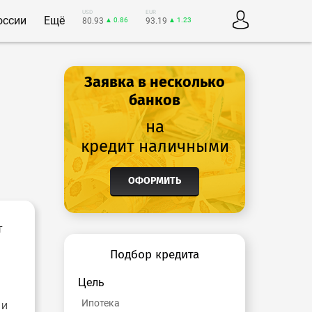
USD
EUR
оссии
Ещё
80.93
▲ 0.86
93.19
▲ 1.23
Заявка в несколько
банков
на
кредит наличными
ОФОРМИТЬ
т
Подбор кредита
Цель
Ипотека
 и