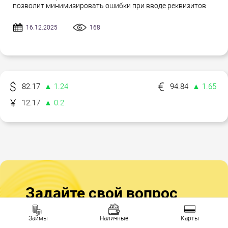
позволит минимизировать ошибки при вводе реквизитов
16.12.2025
168
82.17
▲ 1.24
94.84
▲ 1.65
12.17
▲ 0.2
Задайте свой вопрос
Эксперты по финансам и кредитам
Займы
Наличные
Карты